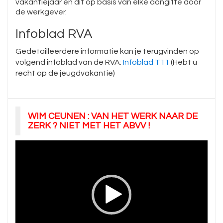
vakantiejaar en dit op basis van elke aangifte door
de werkgever.
Infoblad RVA
Gedetailleerdere informatie kan je terugvinden op
volgend infoblad van de RVA:
Infoblad T11
(Hebt u
recht op de jeugdvakantie)
WIM CEUNEN : VAN HET WERK NAAR DE
ZERK ? NIET MET HET ABVV !
Videospeler