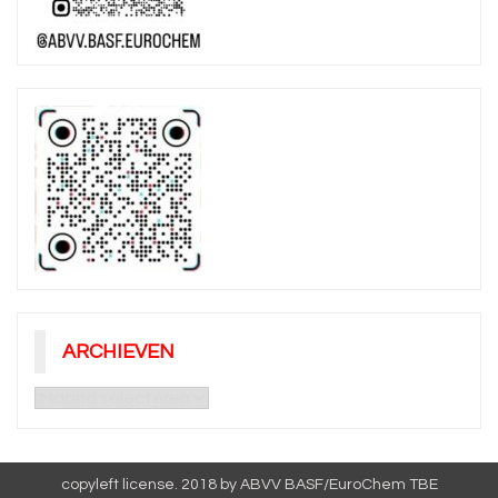
ARCHIEVEN
Archieven
copyleft license. 2018 by ABVV BASF/EuroChem TBE