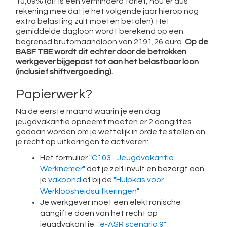
10,09% (dit is een verminderd tarief, hou er dus
rekening mee dat je het volgende jaar hierop nog
extra belasting zult moeten betalen). Het
gemiddelde dagloon wordt berekend op een
begrensd brutomaandloon van 2191,26 euro.
Op de
BASF TBE wordt dit echter door de betrokken
werkgever bijgepast tot aan het belastbaar loon
(inclusief shiftvergoeding).
Papierwerk?
Na de eerste maand waarin je een dag
jeugdvakantie opneemt moeten er 2 aangiftes
gedaan worden om je wettelijk in orde te stellen en
je recht op uitkeringen te activeren:
Het formulier
"C103 - Jeugdvakantie
Werknemer"
dat je zelf invult en bezorgt aan
je
vakbond
of bij de
"Hulpkas voor
Werkloosheidsuitkeringen"
Je werkgever moet een elektronische
aangifte doen van het recht op
jeugdvakantie:
"e-ASR scenario 9"