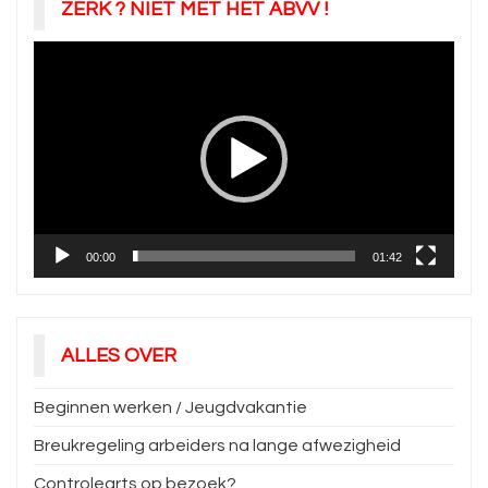
ZERK ? NIET MET HET ABVV !
Videospeler
00:00
01:42
ALLES OVER
Beginnen werken / Jeugdvakantie
Breukregeling arbeiders na lange afwezigheid
Controlearts op bezoek?