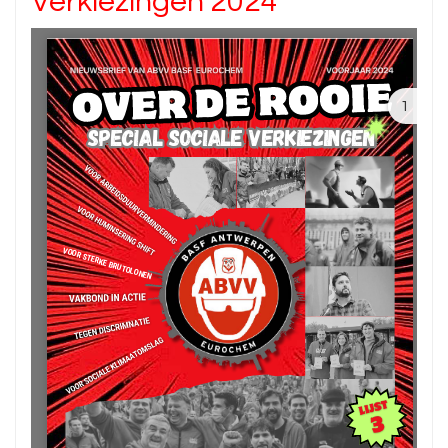
Verkiezingen 2024
1
Error: Cannot access file!
https://abvv-basf-
tbe.be/wp-
content/uploads/2024/04/O
DRSpecial_ProgrammaSV2
024.pdf
The API version "2.12.313"
does not match the Worker
version "2.5.207".