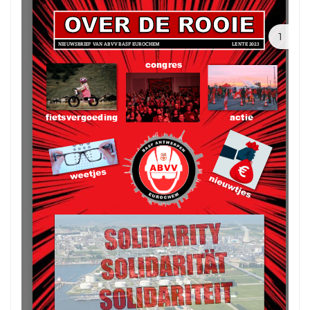
1
Error: Cannot access file!
https://abvv-basf-
tbe.be/wp-
content/uploads/2023/10/O
DR-lente23.pdf
The API version "2.12.313"
does not match the Worker
version "2.5.207".