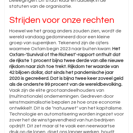
bewegingen. Dit staat klaar en duidelijk in de
statuten van de organisatie.
Strijden voor onze rechten
Hoewel we het graag anders zouden zien, wordt de
wereld vandaag gedomineerd door een kleine
groep van superrijken. Tekenend zijn de cijfers
waarmee Oxfam begin 2023 naar buiten kwam:
Het
Oxfam-'Survival of the Richest'-rapport onthult dat
de rijkste 1 procent bijna twee derde van alle nieuwe
rijkdom naar zich toe trekt. Rijkdom ter waarde van
42 biljoen dollar, dat sinds het pandemische jaar
2020 is gecreëerd. Dat is bijna twee keer zoveel geld
als de onderste 99 procent van de wereldbevolking.
.
Vaak zijn de elite grootaandeelhouders van
(multinationale) ondernemingen. Gedreven door
winstmaximalisatie bepalen ze hoe onze economie
ontwikkelt. Dit is de "natuurwet" van het kapitalisme.
Technologie en automatisering worden ingezet voor
zover het de winstgevendheid van hun bedrijven
opdrijft. Dit zet maar al te vaak een neerwaartse
druk op de lonen, doet ons langer werken, houdt