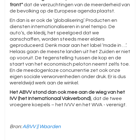
front"
dat de verzuchtingen van de meerderheid van
de bevolking op de Europese agenda plaatst.
En dan is er ook de ‘globalisering’. Producten en
diensten internationaliseren in snel tempo. De
auto’s, de kledij, het speelgoed dat we
aanschaffen, worden steeds meer elders
geproduceerd. Denk maar aan het label ‘made in …’.
Helaas gaan de meeste landen uit het Zuiden er niet
op vooruit. De tegenstelling tussen de kop en de
staart van het economisch peloton neemt zelfs toe.
En de meedogenloze concurrentie zet ook onze
eigen sociale verworvenheden onder druk. Er is dus
wereldwijd werk aan de winkel.
Het ABVV stond dan ook mee aan de wieg van het
IVV (het Internationaal Vakverbond)
, dat de twee
vroegere koepels – het IVVV en het WVA - verenigt.
Bron:
ABVV || Waarden