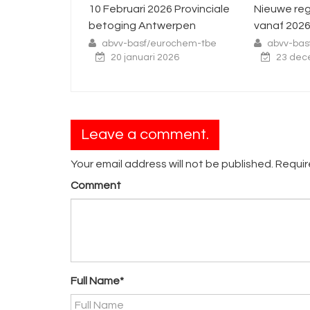
ari 2026 Provinciale
Nieuwe regels rond ziekte
Int
ng Antwerpen
vanaf 2026
sta
nov
basf/eurochem-tbe
abvv-basf/eurochem-tbe
anuari 2026
23 december 2025
a
Leave a comment.
Your email address will not be published. Requi
Comment
Full Name*