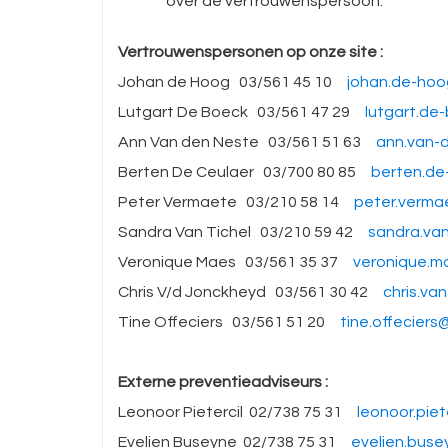
over de vertrouwenspersoon.
Vertrouwenspersonen op onze site :
Johan de Hoog 03/561 45 10
johan.de-ho
Lutgart De Boeck 03/561 47 29
lutgart.d
Ann Van den Neste 03/561 51 63
ann.van-
Berten De Ceulaer 03/700 80 85
berten.de
Peter Vermaete 03/210 58 14
peter.verm
Sandra Van Tichel 03/210 59 42
sandra.va
Veronique Maes 03/561 35 37
veronique.
Chris V/d Jonckheyd 03/561 30 42
chris.va
Tine Offeciers 03/561 51 20
tine.offecier
Externe preventieadviseurs :
Leonoor Pietercil 02/738 75 31
leonoor.piet
Evelien Buseyne 02/738 75 31
evelien.bus