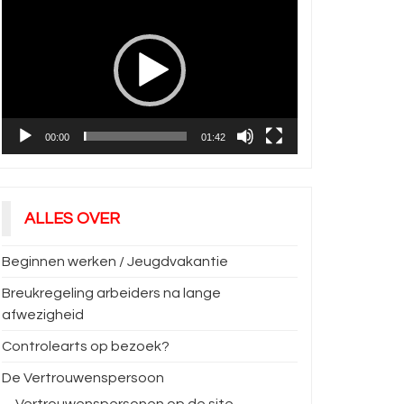
00:00
01:42
ALLES OVER
Beginnen werken / Jeugdvakantie
Breukregeling arbeiders na lange
afwezigheid
Controlearts op bezoek?
De Vertrouwenspersoon
Vertrouwenspersonen op de site