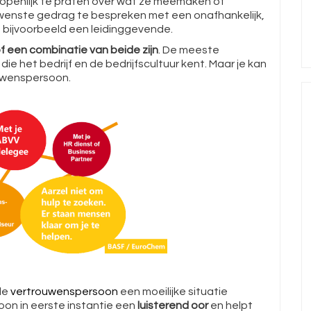
m openlijk te praten over wat ze meemaken of
nste gedrag te bespreken met een onafhankelijk,
t bijvoorbeeld een leidinggevende.
f een combinatie van beide zijn
. De meeste
ie het bedrijf en de bedrijfscultuur kent. Maar je kan
uwenspersoon.
de
vertrouwenspersoon
een moeilijke situatie
on in eerste instantie een
luisterend oor
en helpt