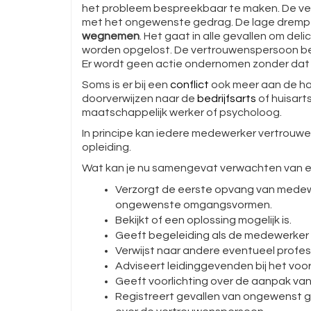
het probleem bespreekbaar te maken. De v
met het ongewenste gedrag. De lage drempel
wegnemen
. Het gaat in alle gevallen om de
worden opgelost. De vertrouwenspersoon be
Er wordt geen actie ondernomen zonder dat 
Soms is er bij een
conflict
ook meer aan de ha
doorverwijzen naar de
bedrijfsarts
of huisart
maatschappelijk werker of psycholoog.
In principe kan iedere medewerker vertrouw
opleiding.
Wat kan je nu samengevat verwachten van 
Verzorgt de eerste opvang van medewe
ongewenste omgangsvormen.
Bekijkt of een oplossing mogelijk is.
Geeft begeleiding als de medewerker 
Verwijst naar andere eventueel profes
Adviseert leidinggevenden bij het v
Geeft voorlichting over de aanpak v
Registreert gevallen van ongewenst g