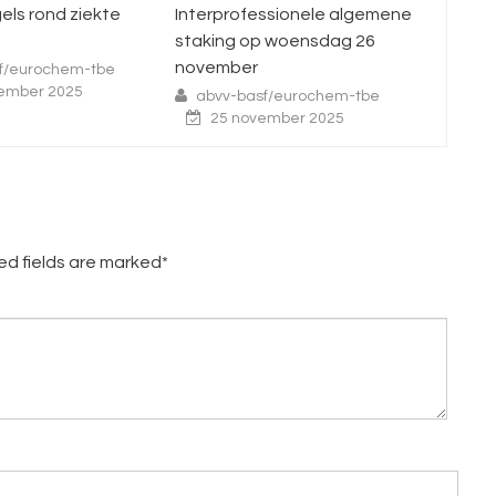
erprofessionele algemene
Enquête nacht- en
king op woensdag 26
ploegenarbeid
ember
abvv-basf/eurochem-tbe
16 juli 2025
bvv-basf/eurochem-tbe
25 november 2025
red fields are marked*