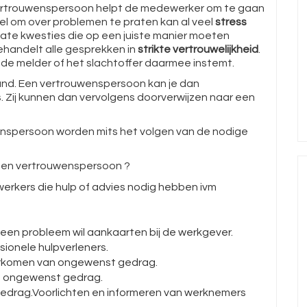
ertrouwenspersoon helpt de medewerker om te gaan
 om over problemen te praten kan al veel
stress
licate kwesties die op een juiste manier moeten
handelt alle gesprekken in
strikte vertrouwelijkheid
.
de melder of het slachtoffer daarmee instemt.
nd. Een vertrouwenspersoon kan je dan
s. Zij kunnen dan vervolgens doorverwijzen naar een
enspersoon worden mits het volgen van de nodige
een vertrouwenspersoon ?
rkers die hulp of advies nodig hebben ivm
een probleem wil aankaarten bij de werkgever.
sionele hulpverleners.
oorkomen van ongewenst gedrag.
an ongewenst gedrag.
edrag.Voorlichten en informeren van werknemers