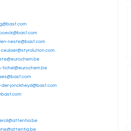
og@basf.com
e-boeck@basf.com
den-neste@basf.com
-ceulaer@styrolution.com
aete@eurochem.be
n-tichel@eurochem.be
maes@basf.com
n-der-jonckheyd@basf.com
s@basf.com
ercil@attentia.be
eyne@attentia.be