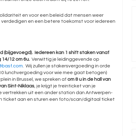
olidariteit en voor een beleid dat mensen weer
n verdedigen en een betere toekomst voor iedereen
d (bijgevoegd). Iedereen kan 1 shift staken vanaf
 14/12 om 6u.
Verwittig je leidinggevende op
@basf.com
. Wij zullen je stakersvergoeding in orde
10 lunchvergoeding voor wie mee gaat betogen)
lein in Brussel, we spreken af
om 8 u in de hall van
van Sint-Niklaas
, je krijgt je treinticket van je
 vertrekken uit een ander station dan Antwerpen-
un ticket aan en sturen een foto/scan/digitaal ticket