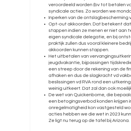
veroordeeld worden (bv tot betalen v
syndicale acties. Zo worden we mon
Inperken van de ontslagbescherming v
Opt-out akkoorden. Dat betekent dat 
stappen indien ze menen er niet aan 
eigen syndicale delegatie, en bij ont
praktijk zullen dus vooral kleinere bedr
akkoorden kunnen stappen.
Het uitbetalen van vervangingsuitkerin
jeugdvakantie, bijpassingen tijdskred
een streep door de rekening van de fi
afhaken en dus de slagkracht vd vak
beslissingen vd RVA rond een uitkering 
weinig uitkeert. Dat zal dan ook moeili
De wet van Quickenborne, die bepaald
een betogingsverbod konden krijgen i
onregelmatigheid kon vastgesteld wo
acties hebben we die wet in 2023 ku
Ze ligt nu terug op de tafel bij Arizona.