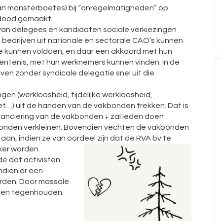
an monsterboetes) bij “onregelmatigheden” op
ddood gemaakt.
an delegees en kandidaten sociale verkiezingen
bedrijven uit nationale en sectorale CAO’s kunnen
te kunnen voldoen, en daar een akkoord met hun
stentenis, met hun werknemers kunnen vinden. In de
ijven zonder syndicale delegatie snel uit die
gen (werkloosheid, tijdelijke werkloosheid,
iet…) uit de handen van de vakbonden trekken. Dat is
nanciering van de vakbonden + zal leden doen
bonden verkleinen. Bovendien vechten de vakbonden
aan, indien ze van oordeel zijn dat de RVA bv te
jker worden.
e dat activisten
ndien er een
rden. Door massale
nnen tegenhouden.