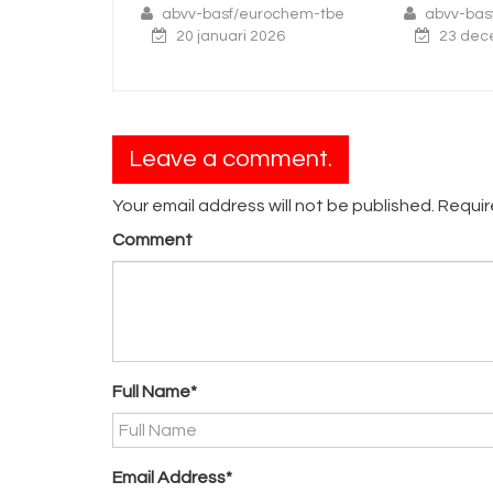
novem
f/eurochem-tbe
abvv-basf/eurochem-tbe
ari 2026
23 december 2025
abvv
25
Leave a comment.
Your email address will not be published. Requi
Comment
Full Name*
Email Address*