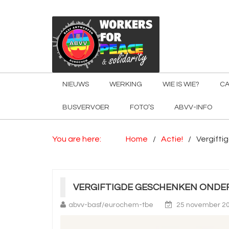
NIEUWS
WERKING
WIE IS WIE?
CA
BUSVERVOER
FOTO’S
ABVV-INFO
You are here:
Home
Actie!
Vergift
VERGIFTIGDE GESCHENKEN ONDER
abvv-basf/eurochem-tbe
25 november 2