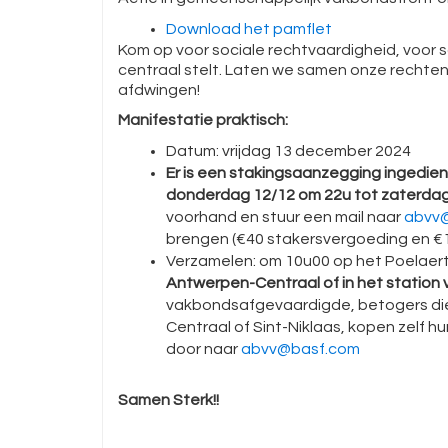
Download het pamflet
Kom op voor sociale rechtvaardigheid, voor s
centraal stelt. Laten we samen onze rechte
afdwingen!
Manifestatie praktisch:
Datum: vrijdag 13 december 2024
Er is een stakingsaanzegging ingedien
donderdag 12/12 om 22u tot zaterdag
voorhand en stuur een mail naar
abvv
brengen (€40 stakersvergoeding en €
Verzamelen: om 10u00 op het Poelaertp
Antwerpen-Centraal of in het station 
vakbondsafgevaardigde, betogers die
Centraal of Sint-Niklaas, kopen zelf h
door naar
abvv@basf.com
Samen Sterk!!