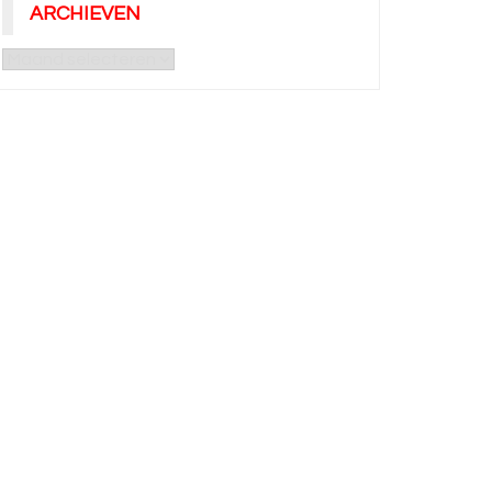
ARCHIEVEN
Archieven
quête nacht- en
29 april: actiedag bij jou in de
oegenarbeid
buurt