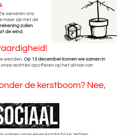
g.
 Ze serveren ons
e meer zijn het de
rekening zullen
uit de wind.
aardigheid!
 te wenden.
Op 13 december komen we samen in
i onze rechten opofferen op het altaar van
 onder de kerstboom? Nee,
 samen onze eisen kracht bij te zetten: