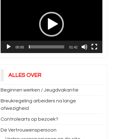
00:00
01:42
ALLES OVER
Beginnen werken / Jeugdvakantie
Breukregeling arbeiders na lange
afwezigheid
Controlearts op bezoek?
De Vertrouwenspersoon
Vertrouwenspersonen op de site