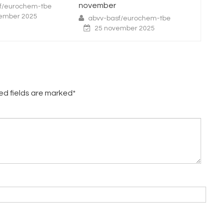
ber
abvv-basf/eurochem-tbe
6 oktober 2025
-basf/eurochem-tbe
 november 2025
red fields are marked*