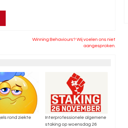
Winning Behaviours? Wij voelen ons niet
aangesproken.
rofessionele algemene
Nationale betoging dinsdag
En
g op woensdag 26
14 oktober
pl