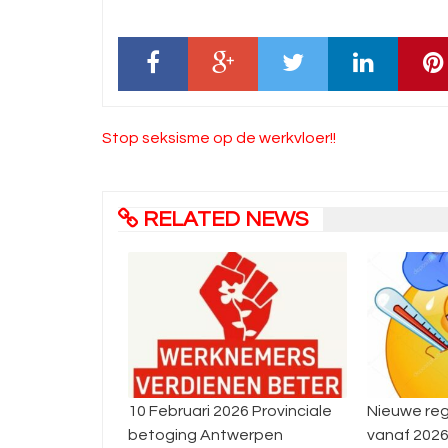
Bericht
Stop seksisme op de werkvloer!!
navigatie
RELATED NEWS
 2026 Provinciale
Nieuwe regels rond ziekte
Interp
Antwerpen
vanaf 2026
stakin