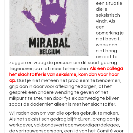
een situatie
die je
seksistisch
vindt. Als
een
opmerking je
niet bevalt,
wees dan
niet bang
om dat te
zeggen en vraag de persoon om dit soort gedrag
tegenover jou niet meer te herhalen.
Als een collega
het slachtoffer is van seksisme, kom dan voor haar
op.
Durf je niet meteen het probleem te benoemen,
grijp dan in door voor afleiding te zorgen, of het
gesprek een andere wending te geven of het
mikpunt te steunen door fysiek aanwezig te blijven
zodat de dader niet alleen is met het slachtoffer.
Wij raden aan om van alle opties gebruik te maken.
Als het seksistisch gedrag blijft duren, breng dan je
werkgever, vakbondsvertegenwoordiger/delegee,
de vertrouwenspersoon, een lid van het Comité voor