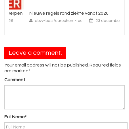
pen
Nieuwe regels rond ziekte vanaf 2026
In
wo
abvv-basf/eurochem-tbe
23 december 2025
Leave a comment.
Your email address will not be published. Required fields
are marked*
Comment
Full Name*