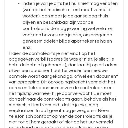
Indien je van je arts het huis niet mag verlaten
(wat op het medisch attest moet vermeld
worden), dan moet je de ganse dag thuis
blijven en beschikbaar zijn voor de
controlearts. Je mag je woning wel verlaten
voor een bezoek aan je arts, om dringende
geneesmiddelen bij de apotheker te halen
enz.
Indien de controlearts je niet vindt op het
opgegeven verblijfsadres (je was er niet, je sliep, je
hebt de bel niet gehoord…), dan laat hij op dit adres
ofwel een document achter waarin een nieuwe
controle wordt aangekondigd, ofwel een document
van oproeping. Dit oproepingsbericht vermeldt het
adres en telefoonnummer van de controlearts en
het tijdstip wanneer hij je daar verwacht. Je moet
dan zelf naar de controlearts gaan, behalve als het
medisch attest vermeldt dat je je niet mag
verplaatsen. In dat geval mag je weigeren. Neem
telefonisch contact op met de controlearts als je
niet tot bij hem geraakt of niet op het uur vermeld
op de kaart en geef de reden op. Indien je je niet