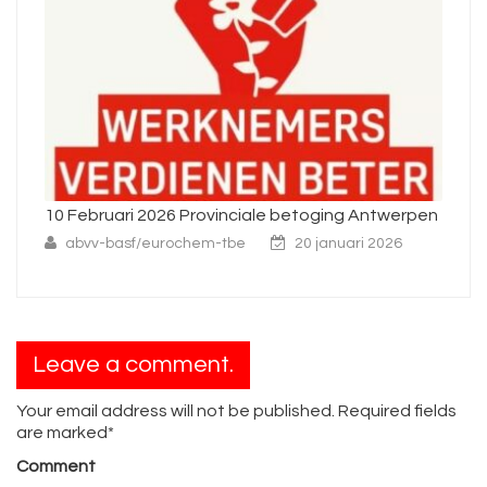
ging Antwerpen
Nieuwe regels rond ziekte vanaf 2026
anuari 2026
abvv-basf/eurochem-tbe
23 december
Leave a comment.
Your email address will not be published. Required fields
are marked*
Comment