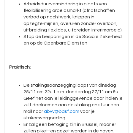
Arbeidsduurvermindering in plaats van
flexibilisering arbeidsmarkt (cfr afschaffen
verbod op nachtwerk, knippen in
opzegtermijnen, overuren zonder overloon,
uitbreiding flexijobs, uitbreiden interimarbeid).
Stop de besparingen in de Sociale Zekerheid
en op de Openbare Diensten
Praktisch:
De stakingsaanzegging loopt van dinsdag
25/11 om 22u t.e.m. donderdag 27/11 om 6u.
Geef het aan je leidinggevende door indien je
zult deelnemen aan de staking en stuur een
mail naar
abvv@basf.com
voor je
stakersvergoeding.
Er zal geen betoging zijn in Brussel, maar er
zullen piketten gezet worden in de haven.