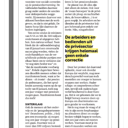
tbe.be/wp-
content/uploads/2025/10/O
pinie-Jef-Maes-De-
Morgen-29-september-
2025.pdf
The API version "2.12.313"
does not match the Worker
version "2.5.207".