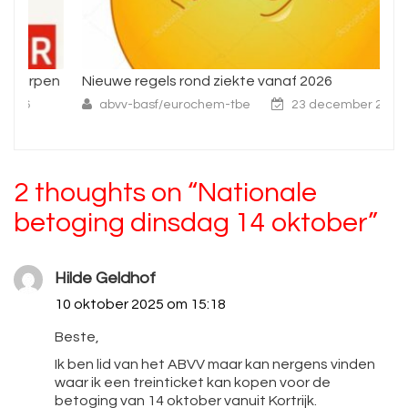
pen
Nieuwe regels rond ziekte vanaf 2026
In
wo
abvv-basf/eurochem-tbe
23 december 2025
2 thoughts on “
Nationale
betoging dinsdag 14 oktober
”
Hilde Geldhof
10 oktober 2025 om 15:18
Beste,
Ik ben lid van het ABVV maar kan nergens vinden
waar ik een treinticket kan kopen voor de
betoging van 14 oktober vanuit Kortrijk.