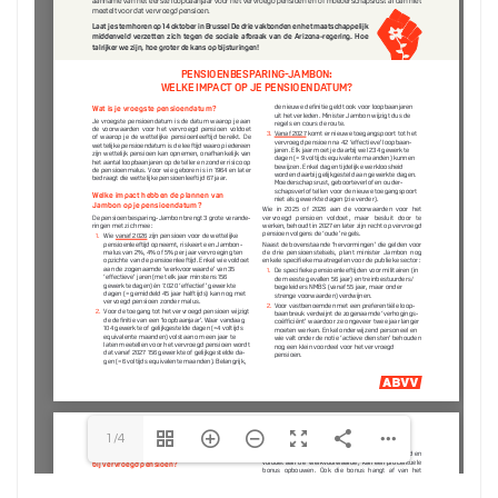
Error: Cannot access file!
https://abvv-basf-
tbe.be/wp-
content/uploads/2025/10/
Wegwijzer-Pensioenen-
met-Arizona.pdf
The API version "2.12.313"
does not match the Worker
version "2.5.207".
1/4