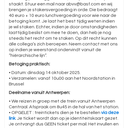
staakt. Stuur een mail naar abvv@basf.com en wij
brengen je stakersvergoeding in orde. Die bedraagt
40 euro + 10 euro lunchvergoeding voor wie naar de
betoging komt. Je laat het best tijdig weten indien
je wil staken. Echter, indien je door omstandigheden
laattijdig beslist om mee te doen, dan heb je nog
steeds het recht om te staken. Op dit recht kunnen
álle collega’s zich beroepen. Neem contact met ons
op indien je weerstand ondervindt vanuit de
“hiërarchische lijn”.
Betoging praktisch:
• Datum: dinsdag 14 oktober 2025.
• Verzamelen: vanaf 10u00 aan het Noordstation in
Brussel
Deelname vanuit Antwerpen:
• We reizen in groep met de trein vanuit Antwerpen
Centraal. Afspraak om 8u45 in de hal van het station.
• OPGELET : treintickets dien je te bestellen
via deze
link
. Je ticket wordt dan op je identiteitskaart gezet.
Je ontvangt dus GEEN ticket per mail. Het invullen en