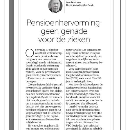
Error: Cannot access file!
https://abvv-basf-