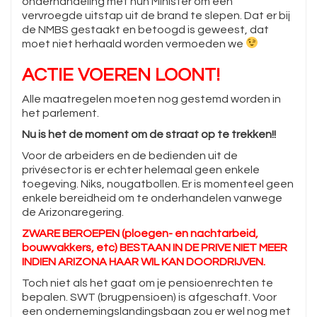
onderhandeling met hun Minister om een
vervroegde uitstap uit de brand te slepen. Dat er bij
de NMBS gestaakt en betoogd is geweest, dat
moet niet herhaald worden vermoeden we
ACTIE VOEREN LOONT!
Alle maatregelen moeten nog gestemd worden in
het parlement.
Nu is het de moment om de straat op te trekken!!
Voor de arbeiders en de bedienden uit de
privésector is er echter helemaal geen enkele
toegeving. Niks, nougatbollen. Er is momenteel geen
enkele bereidheid om te onderhandelen vanwege
de Arizonaregering.
ZWARE BEROEPEN (ploegen- en nachtarbeid,
bouwvakkers, etc) BESTAAN IN DE PRIVE NIET MEER
INDIEN ARIZONA HAAR WIL KAN DOORDRIJVEN.
Toch niet als het gaat om je pensioenrechten te
bepalen. SWT (brugpensioen) is afgeschaft. Voor
een ondernemingslandingsbaan zou er wel nog met