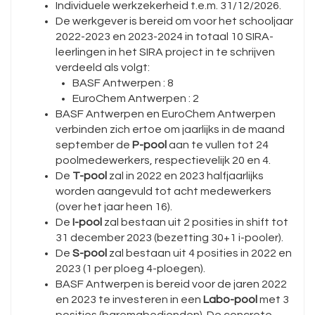
Individuele werkzekerheid t.e.m. 31/12/2026.
De werkgever is bereid om voor het schooljaar
2022-2023 en 2023-2024 in totaal 10 SIRA-
leerlingen in het SIRA project in te schrijven
verdeeld als volgt:
BASF Antwerpen : 8
EuroChem Antwerpen : 2
BASF Antwerpen en EuroChem Antwerpen
verbinden zich ertoe om jaarlijks in de maand
september de
P-pool
aan te vullen tot 24
poolmedewerkers, respectievelijk 20 en 4.
De
T-pool
zal in 2022 en 2023 halfjaarlijks
worden aangevuld tot acht medewerkers
(over het jaar heen 16).
De
I-pool
zal bestaan uit 2 posities in shift tot
31 december 2023 (bezetting 30+1 i-pooler).
De
S-pool
zal bestaan uit 4 posities in 2022 en
2023 (1 per ploeg 4-ploegen).
BASF Antwerpen is bereid voor de jaren 2022
en 2023 te investeren in een
Labo-pool
met 3