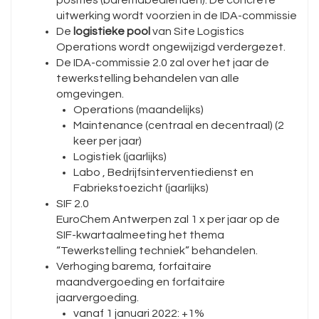
posities (baremabedienden). De concrete
uitwerking wordt voorzien in de IDA-commissie
De
logistieke pool
van Site Logistics
Operations wordt ongewijzigd verdergezet.
De IDA-commissie 2.0 zal over het jaar de
tewerkstelling behandelen van alle
omgevingen.
Operations (maandelijks)
Maintenance (centraal en decentraal) (2
keer per jaar)
Logistiek (jaarlijks)
Labo , Bedrijfsinterventiedienst en
Fabriekstoezicht (jaarlijks)
SIF 2.0
EuroChem Antwerpen zal 1 x per jaar op de
SIF-kwartaalmeeting het thema
“Tewerkstelling techniek” behandelen.
Verhoging barema, forfaitaire
maandvergoeding en forfaitaire
jaarvergoeding.
vanaf 1 januari 2022: +1%