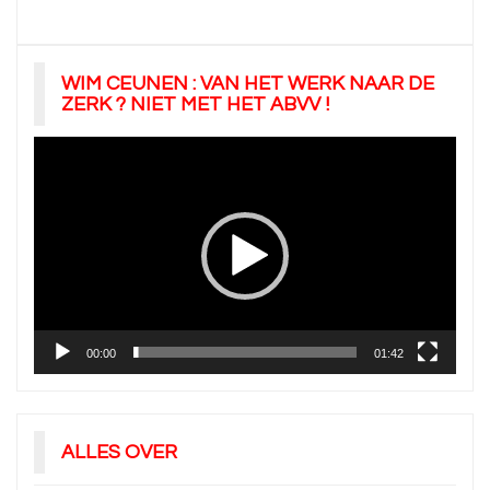
WIM CEUNEN : VAN HET WERK NAAR DE
ZERK ? NIET MET HET ABVV !
Videospeler
00:00
01:42
ALLES OVER