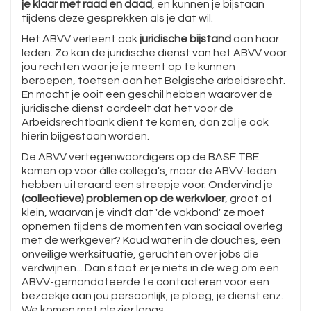
je klaar met raad en daad
, en kunnen je bijstaan
tijdens deze gesprekken als je dat wil.
Het ABVV verleent ook
juridische bijstand
aan haar
leden. Zo kan de juridische dienst van het ABVV voor
jou rechten waar je je meent op te kunnen
beroepen, toetsen aan het Belgische arbeidsrecht.
En mocht je ooit een geschil hebben waarover de
juridische dienst oordeelt dat het voor de
Arbeidsrechtbank dient te komen, dan zal je ook
hierin bijgestaan worden.
De ABVV vertegenwoordigers op de BASF TBE
komen op voor álle collega's, maar de ABVV-leden
hebben uiteraard een streepje voor. Ondervind je
(collectieve) problemen op de werkvloer
, groot of
klein, waarvan je vindt dat 'de vakbond' ze moet
opnemen tijdens de momenten van sociaal overleg
met de werkgever? Koud water in de douches, een
onveilige werksituatie, geruchten over jobs die
verdwijnen... Dan staat er je niets in de weg om een
ABVV-gemandateerde te contacteren voor een
bezoekje aan jou persoonlijk, je ploeg, je dienst enz.
We komen met plezier langs.