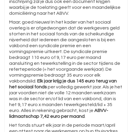
inschrijving zal je dus ook een document krijgen
waarbij je de toelating geeft voor een maandelijkse
domiciliëring naar het ABVV.
Maar; goed nieuws! In het kader van het sociaal
overleg is er afgedwongen dat de werkgevers geld
storten in het sociaal fonds van de scheikundige
nijverheid dat iedereen die aangesloten is bij een
vakbond een syndicale premie en een
vormingspremie uitkeert. De syndicale premie
bedraagt 110 euro of 9,17 euro per maand
aansluiting en tewerkstelling in de sector tijdens de
referteperiode (= het voorgaande werkjaar). De
vormingspremie bedraagt 35 euro voor elk
vakbondslid.
Elk jaar krijg je dus 145 euro terug van
het sociaal fonds
per volledig gewerkt jaar. Als je het
jaar voordien niet de volle 12 maanden werkzaam
was in de sector en/of lid van een vakbond, dan is
het 9,17 euro x maanden tewerkgesteld/lid + 35
euro. Alles in rekening gebracht, kost je
ABVV-
lidmaatschap 7,42 euro per maand
.
Het fonds stuurt elk jaar in de periode maart/april
een attest naar de werknemers op hun thuisadres,