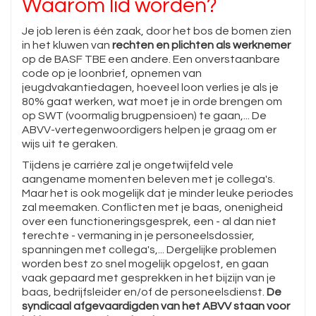
Waarom lid worden?
Je job leren is één zaak, door het bos de bomen zien
in het kluwen van
rechten en plichten als werknemer
op de BASF TBE een andere. Een onverstaanbare
code op je loonbrief, opnemen van
jeugdvakantiedagen, hoeveel loon verlies je als je
80% gaat werken, wat moet je in orde brengen om
op SWT (voormalig brugpensioen) te gaan,... De
ABVV-vertegenwoordigers helpen je graag om er
wijs uit te geraken.
Tijdens je carrière zal je ongetwijfeld vele
aangename momenten beleven met je collega's.
Maar het is ook mogelijk dat je minder leuke periodes
zal meemaken. Conflicten met je baas, onenigheid
over een functioneringsgesprek, een - al dan niet
terechte - vermaning in je personeelsdossier,
spanningen met collega's,... Dergelijke problemen
worden best zo snel mogelijk opgelost, en gaan
vaak gepaard met gesprekken in het bijzijn van je
baas, bedrijfsleider en/of de personeelsdienst.
De
syndicaal afgevaardigden van het ABVV staan voor