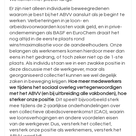
Er zijn niet alleen individuele beweegredenen
waarom je best bij het ABVV aansluit als je begint te
werken. Verbeteringen in je loon- en
arbeidsvoorwaarden kosten vaak geld, en in privé-
ondernemingen als BASF en EuroChem draait het
nog altijd in de eerste plaats rond
winstmaximalisatie voor de aandeelhouders. Onze
belangen als werknemers komen hierdoor meer dan
eens in het gedrang, of toch zeker niet op de 1-ste
plaats. Als individu staan we in een zwakke positie in
deze discussie met de werkgever, maar als
georganiseerd collectief kunnen we wel degelijk
zaken in beweging krijgen.
Hoe meer medewerkers
we tijdens het sociaal overleg vertegenwoordigen
met het ABVV (en bij uitbreiding alle vakbonden), hoe
sterker onze positie
. Dit speelt bijvoorbeeld sterk
mee tijdens de 2-jaarlijkse onderhandelingen over
een collectieve abeidsovereenkomst (CAO), waarin
we loonsverhogingen en andere voordelen eisen
van de werkgever. Dus, versterk het collectief,
versterk onze positie als werknemers, versterk het