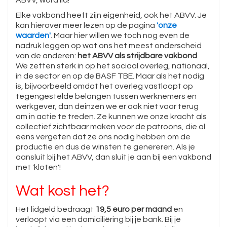
ABVV, word lid!
Elke vakbond heeft zijn eigenheid, ook het ABVV. Je
kan hierover meer lezen op de pagina
'onze
waarden'
. Maar hier willen we toch nog even de
nadruk leggen op wat ons het meest onderscheid
van de anderen:
het ABVV als strijdbare vakbond
.
We zetten sterk in op het sociaal overleg, nationaal,
in de sector en op de BASF TBE. Maar als het nodig
is, bijvoorbeeld omdat het overleg vastloopt op
tegengestelde belangen tussen werknemers en
werkgever, dan deinzen we er ook niet voor terug
om in actie te treden. Ze kunnen we onze kracht als
collectief zichtbaar maken voor de patroons, die al
eens vergeten dat ze ons nodig hebben om de
productie en dus de winsten te genereren. Als je
aansluit bij het ABVV, dan sluit je aan bij een vakbond
met 'kloten'!
Wat kost het?
Het lidgeld bedraagt
19,5 euro per maand
en
verloopt via een domiciliëring bij je bank. Bij je