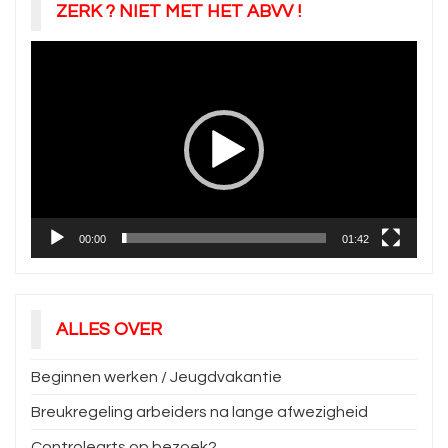
ZERK ? NIET MET HET ABVV !
Videospeler
00:00
01:42
ALLES OVER
Beginnen werken / Jeugdvakantie
Breukregeling arbeiders na lange afwezigheid
Controlearts op bezoek?