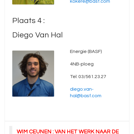
kokere@basf.com
Plaats 4 :
Diego Van Hal
Energie (BASF)
4NB-ploeg
Tel: 03/561.23.27
diego.van-
hal@basf.com
WIM CEUNEN : VAN HET WERK NAAR DE