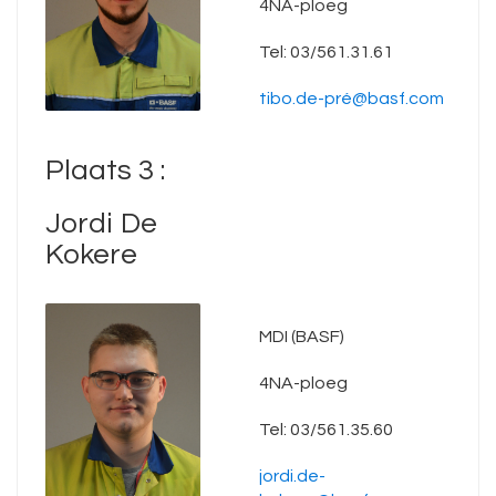
4NA-ploeg
Tel: 03/561.31.61
tibo.de-pré@basf.com
Plaats 3 :
Jordi De
Kokere
MDI (BASF)
4NA-ploeg
Tel: 03/561.35.60
jordi.de-