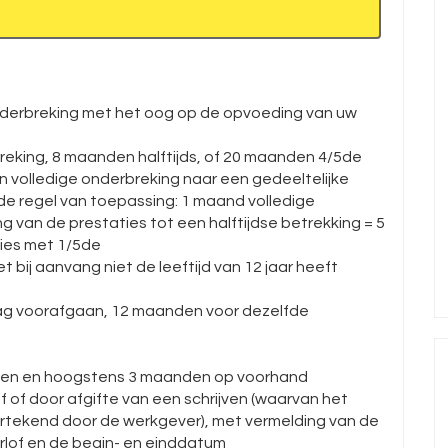
nderbreking met het oog op de opvoeding van uw
eking, 8 maanden halftijds, of 20 maanden 4/5de
n volledige onderbreking naar een gedeeltelijke
de regel van toepassing: 1 maand volledige
 van de prestaties tot een halftijdse betrekking = 5
ies met 1/5de
et bij aanvang niet de leeftijd van 12 jaar heeft
ag voorafgaan, 12 maanden voor dezelfde
nden en hoogstens 3 maanden op voorhand
 of door afgifte van een schrijven (waarvan het
rtekend door de werkgever), met vermelding van de
lof en de begin- en einddatum