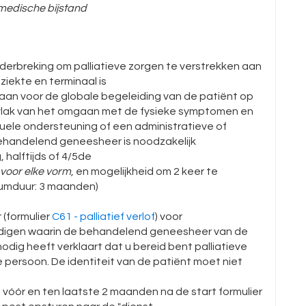
 medische bijstand
derbreking om palliatieve zorgen te verstrekken aan
ziekte en terminaal is
taan voor de globale begeleiding van de patiënt op
t vlak van het omgaan met de fysieke symptomen en
ituele ondersteuning of een administratieve of
 behandelend geneesheer is noodzakelijk
 halftijds of 4/5de
voor elke vorm
, en mogelijkheid om 2 keer te
umduur: 3 maanden)
 (formulier
C61 - palliatief verlof
) voor
ndigen waarin de behandelend geneesheer van de
nodig heeft verklaart dat u bereid bent palliatieve
 persoon. De identiteit van de patiënt moet niet
 vóór en ten laatste 2 maanden na de start formulier