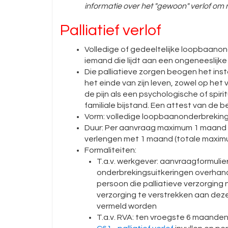
informatie over het "gewoon" verlof om
Palliatief verlof
Volledige of gedeeltelijke loopbaanon
iemand die lijdt aan een ongeneeslijke 
Die palliatieve zorgen beogen het ins
het einde van zijn leven, zowel op he
de pijn als een psychologische of spir
familiale bijstand. Een attest van de
Vorm: volledige loopbaanonderbreking,
Duur: Per aanvraag maximum 1 maand
verlengen met 1 maand (totale maxim
Formaliteiten:
T.a.v. werkgever: aanvraagformulier
onderbrekingsuitkeringen overha
persoon die palliatieve verzorging 
verzorging te verstrekken aan deze
vermeld worden
T.a.v. RVA: ten vroegste 6 maanden