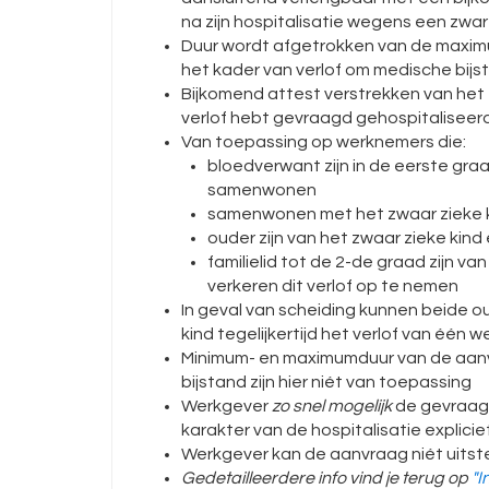
na zijn hospitalisatie wegens een zware
Duur wordt afgetrokken van de maxim
het kader van verlof om medische bijs
Bijkomend attest verstrekken van het z
verlof hebt gevraagd gehospitaliseerd
Van toepassing op werknemers die:
bloedverwant zijn in de eerste gra
samenwonen
samenwonen met het zwaar zieke ki
ouder zijn van het zwaar zieke kin
familielid tot de 2-de graad zijn v
verkeren dit verlof op te nemen
In geval van scheiding kunnen beide o
kind tegelijkertijd het verlof van één 
Minimum- en maximumduur van de aanv
bijstand zijn hier niét van toepassing
Werkgever
zo snel mogelijk
de gevraagd
karakter van de hospitalisatie expli
Werkgever kan de aanvraag niét uitste
Gedetailleerdere info vind je terug op
"I