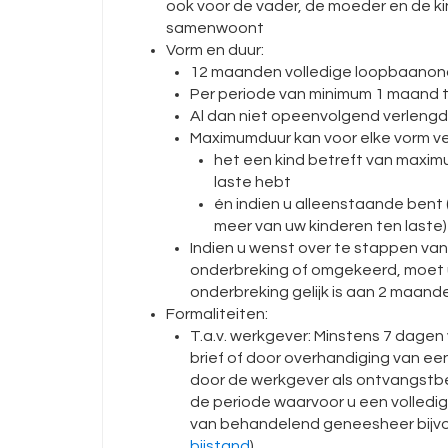
ook voor de vader, de moeder en de ki
samenwoont
Vorm en duur:
12 maanden volledige loopbaanond
Per periode van minimum 1 maand
Al dan niet opeenvolgend verleng
Maximumduur kan voor elke vorm ve
het een kind betreft van maximu
laste hebt
én indien u alleenstaande bent
meer van uw kinderen ten laste)
Indien u wenst over te stappen van
onderbreking of omgekeerd, moet 
onderbreking gelijk is aan 2 maande
Formaliteiten:
T.a.v. werkgever: Minstens 7 dagen
brief of door overhandiging van e
door de werkgever als ontvangstbe
de periode waarvoor u een volledig
van behandelend geneesheer bijvo
bijstand
)