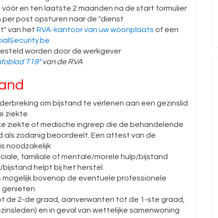
 vóór en ten laatste 2 maanden na de start formulier
n per post opsturen naar de "dienst
t" van het
RVA-kantoor van uw woonplaats
of een
ialSecurity.be
gesteld worden door de werkgever
nfoblad T19"
van de RVA
tand
derbreking om bijstand te verlenen aan een gezinslid
re ziekte
ke ziekte of medische ingreep die de behandelende
id als zodanig beoordeelt. Een attest van de
s noodzakelijk
ciale, familiale of mentale/morele hulp/bijstand
ijstand helpt bij het herstel.
 mogelijk bovenop de eventuele professionele
n genieten
t de 2-de graad, aanverwanten tot de 1-ste graad,
nsleden) en in geval van wettelijke samenwoning