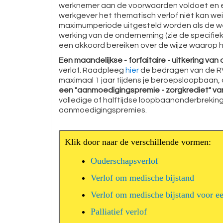
werknemer aan de voorwaarden voldoet en e
werkgever het thematisch verlof niét kan we
maximumperiode uitgesteld worden als de w
werking van de onderneming (zie de specifi
een akkoord bereiken over de wijze waarop hi
Een maandelijkse - forfaitaire - uitkering van
verlof. Raadpleeg
hier
de bedragen van de RV
maximaal 1 jaar tijdens je beroepsloopbaan, 
een "aanmoedigingspremie - zorgkrediet" v
volledige of halftijdse loopbaanonderbreki
aanmoedigingspremies.
Ouderschapsverlof
Verlof om medische bijstand
Verlof om medische bijstand voor ee
Palliatief verlof