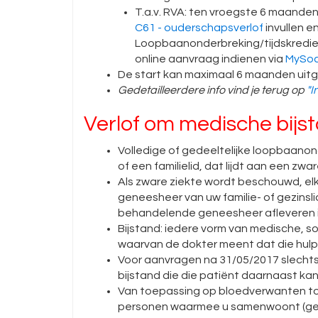
T.a.v. RVA: ten vroegste 6 maanden
C61 - ouderschapsverlof
invullen e
Loopbaanonderbreking/tijdskredie
online aanvraag indienen via
MySoc
De start kan maximaal 6 maanden uit
Gedetailleerdere info vind je terug op
"I
Verlof om medische bijs
Volledige of gedeeltelijke loopbaanon
of een familielid, dat lijdt aan een zwa
Als zware ziekte wordt beschouwd, el
geneesheer van uw familie- of gezinsl
behandelende geneesheer afleveren i
Bijstand: iedere vorm van medische, so
waarvan de dokter meent dat die hulp/b
Voor aanvragen na 31/05/2017 slechts
bijstand die die patiënt daarnaast ka
Van toepassing op bloedverwanten to
personen waarmee u samenwoont (gezi