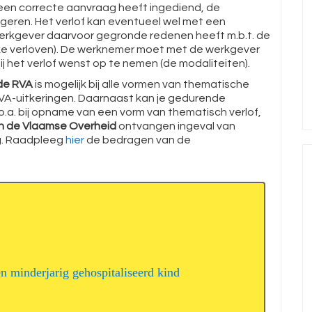
en correcte aanvraag heeft ingediend, de
igeren. Het verlof kan eventueel wel met een
erkgever daarvoor gegronde redenen heeft m.b.t. de
eke verloven). De werknemer moet met de werkgever
j het verlof wenst op te nemen (de modaliteiten).
 de RVA
is mogelijk bij alle vormen van thematische
A-uitkeringen. Daarnaast kan je gedurende
o.a. bij opname van een vorm van thematisch verlof,
an de Vlaamse Overheid
ontvangen ingeval van
ng. Raadpleeg
hier
de bedragen van de
n minderjarig gehospitaliseerd kind