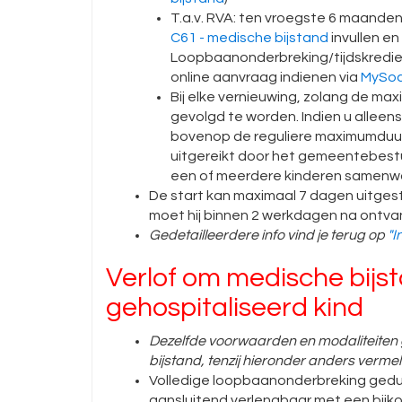
T.a.v. RVA: ten vroegste 6 maanden
C61 - medische bijstand
invullen en
Loopbaanonderbreking/tijdskredie
online aanvraag indienen via
MySoc
Bij elke vernieuwing, zolang de max
gevolgd te worden. Indien u alleen
bovenop de reguliere maximumduur 
uitgereikt door het gemeentebestuur
een of meerdere kinderen samen
De start kan maximaal 7 dagen uitgest
moet hij binnen 2 werkdagen na ontvan
Gedetailleerdere info vind je terug op
"I
Verlof om medische bijs
gehospitaliseerd kind
Dezelfde voorwaarden en modaliteiten g
bijstand, tenzij hieronder anders verme
Volledige loopbaanonderbreking ged
aansluitend verlengbaar met een bijko