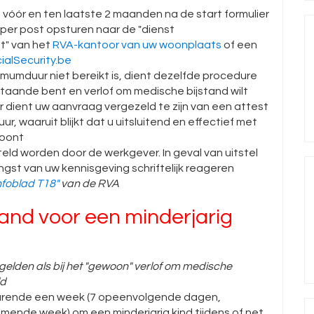
 vóór en ten laatste 2 maanden na de start formulier
 per post opsturen naar de "dienst
t" van het
RVA-kantoor van uw woonplaats
of een
ialSecurity.be
imumduur niet bereikt is, dient dezelfde procedure
staande bent en verlof om medische bijstand wilt
dient uw aanvraag vergezeld te zijn van een attest
, waaruit blijkt dat u uitsluitend en effectief met
woont
eld worden door de werkgever. In geval van uitstel
gst van uw kennisgeving schriftelijk reageren
nfoblad T18"
van de RVA
tand voor een minderjarig
elden als bij het "gewoon" verlof om medische
ld
urende een week (7 opeenvolgende dagen,
mende week) om een minderjarig kind tijdens of net