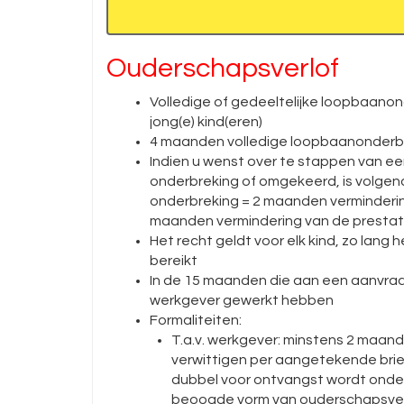
Ouderschapsverlof
Volledige of gedeeltelijke loopbaano
jong(e) kind(eren)
4 maanden volledige loopbaanonderbr
Indien u wenst over te stappen van ee
onderbreking of omgekeerd, is volgen
onderbreking = 2 maanden vermindering
maanden vermindering van de prestat
Het recht geldt voor elk kind, zo lang h
bereikt
In de 15 maanden die aan een aanvra
werkgever gewerkt hebben
Formaliteiten:
T.a.v. werkgever: minstens 2 maa
verwittigen per aangetekende brief
dubbel voor ontvangst wordt onde
beoogde vorm van ouderschapsver