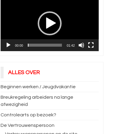
00:00
01:42
ALLES OVER
Beginnen werken / Jeugdvakantie
Breukregeling arbeiders na lange
afwezigheid
Controlearts op bezoek?
De Vertrouwenspersoon
Vertrouwenspersonen op de site