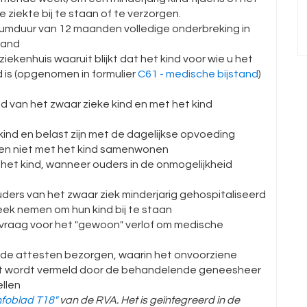
 ziekte bij te staan of te verzorgen.
umduur van 12 maanden volledige onderbreking in
tand
iekenhuis waaruit blijkt dat het kind voor wie u het
 is (opgenomen in formulier
C61 - medische bijstand
)
ad van het zwaar zieke kind en met het kind
nd en belast zijn met de dagelijkse opvoeding
d en niet met het kind samenwonen
an het kind, wanneer ouders in de onmogelijkheid
uders van het zwaar ziek minderjarig gehospitaliseerd
week nemen om hun kind bij te staan
raag voor het "gewoon" verlof om medische
e attesten bezorgen, waarin het onvoorziene
ciet wordt vermeld door de behandelende geneesheer
llen
nfoblad T18"
van de RVA. Het is geïntegreerd in de