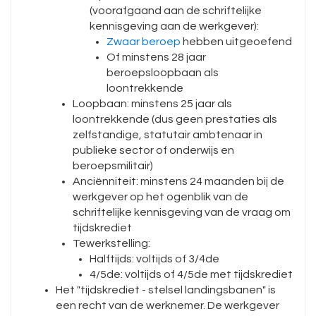
(voorafgaand aan de schriftelijke
kennisgeving aan de werkgever):
Zwaar beroep
hebben uitgeoefend
Of minstens 28 jaar
beroepsloopbaan als
loontrekkende
Loopbaan: minstens 25 jaar als
loontrekkende (dus geen prestaties als
zelfstandige, statutair ambtenaar in
publieke sector of onderwijs en
beroepsmilitair)
Anciënniteit: minstens 24 maanden bij de
werkgever op het ogenblik van de
schriftelijke kennisgeving van de vraag om
tijdskrediet
Tewerkstelling:
Halftijds: voltijds of 3/4de
4/5de: voltijds of 4/5de met tijdskrediet
Het "tijdskrediet - stelsel landingsbanen" is
een recht van de werknemer. De werkgever