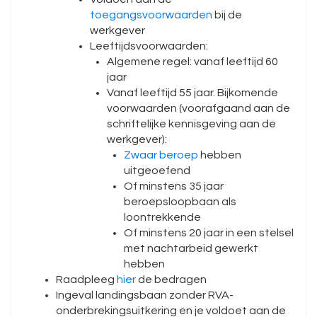
toegangsvoorwaarden
bij de
werkgever
Leeftijdsvoorwaarden:
Algemene regel: vanaf leeftijd 60
jaar
Vanaf leeftijd 55 jaar. Bijkomende
voorwaarden (voorafgaand aan de
schriftelijke kennisgeving aan de
werkgever):
Zwaar beroep
hebben
uitgeoefend
Of minstens 35 jaar
beroepsloopbaan als
loontrekkende
Of minstens 20 jaar in een stelsel
met nachtarbeid gewerkt
hebben
Raadpleeg
hier
de bedragen
Ingeval landingsbaan zonder RVA-
onderbrekingsuitkering en je voldoet aan de