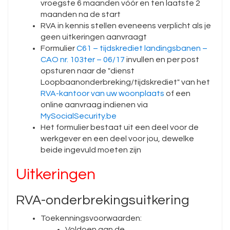
vroegste 6 maanden vóór en ten laatste 2
maanden na de start
RVA in kennis stellen eveneens verplicht als je
geen uitkeringen aanvraagt
Formulier
C61 – tijdskrediet landingsbanen –
CAO nr. 103ter – 06/17
invullen en per post
opsturen naar de "dienst
Loopbaanonderbreking/tijdskrediet" van het
RVA-kantoor van uw woonplaats
of een
online aanvraag indienen via
MySocialSecurity.be
Het formulier bestaat uit een deel voor de
werkgever en een deel voor jou, dewelke
beide ingevuld moeten zijn
Uitkeringen
RVA-onderbrekingsuitkering
Toekenningsvoorwaarden:
Voldoen aan de