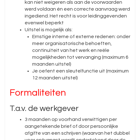
kan niet weigeren als aan de voorwaarden
werd voldaan én een correcte aanvraag werd
ingediend. Het recht is voor leidinggevenden
evenwel beperkt
Uitstel is mogelijk als:
Ernstige interne of externe redenen: onder
meer organisatorische behoeften,
continuïteit van het werk en reële
mogelijkheden tot vervanging (maximum 6
maanden uitstel)
Je oefent een sleutelfunctie uit (maximum
12 maanden uitstel)
Formaliteiten
T.a.v. de werkgever
3 maanden op voorhand verwittigen per
aangetekende brief of door persoonlijke
afgifte van een schrijven (waarvan het dubbel