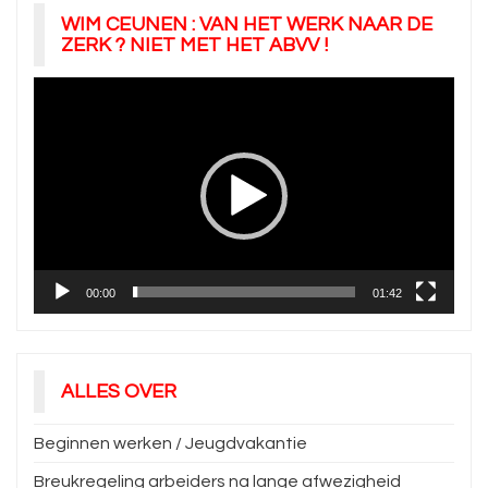
WIM CEUNEN : VAN HET WERK NAAR DE
ZERK ? NIET MET HET ABVV !
Videospeler
00:00
01:42
ALLES OVER
Beginnen werken / Jeugdvakantie
Breukregeling arbeiders na lange afwezigheid