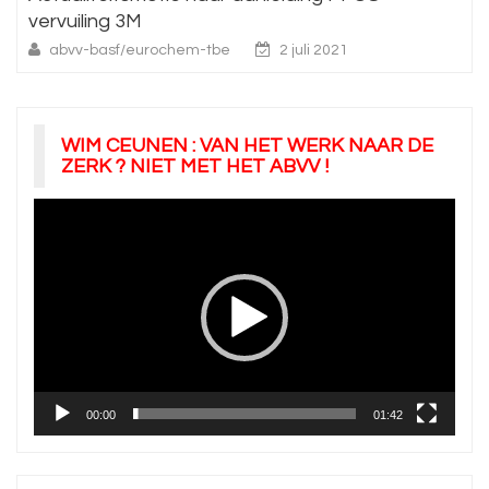
vervuiling 3M
abvv-basf/eurochem-tbe
2 juli 2021
WIM CEUNEN : VAN HET WERK NAAR DE
ZERK ? NIET MET HET ABVV !
Videospeler
00:00
01:42