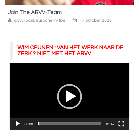
Join The ABVV-Team
abvv-basf/eurochem-tbe
17 oktober 2023
WIM CEUNEN : VAN HET WERK NAAR DE
ZERK ? NIET MET HET ABVV !
Videospeler
00:00
01:42