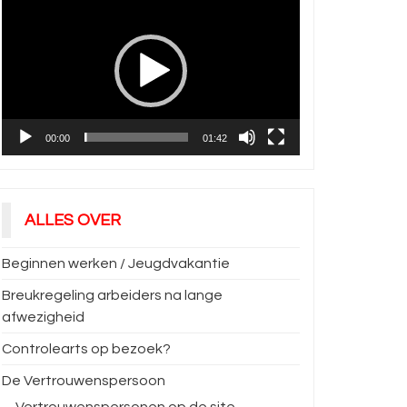
00:00
01:42
ALLES OVER
Beginnen werken / Jeugdvakantie
Breukregeling arbeiders na lange
afwezigheid
Controlearts op bezoek?
De Vertrouwenspersoon
Vertrouwenspersonen op de site