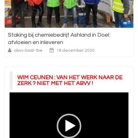
Staking bij chemiebedrijf Ashland in Doel:
afvloeien en inleveren
abvv-basf-tbe
18 december 2020
WIM CEUNEN : VAN HET WERK NAAR DE
ZERK ? NIET MET HET ABVV !
Videospeler