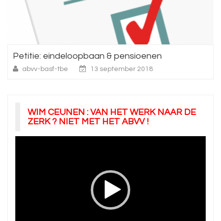
Petitie: eindeloopbaan & pensioenen
abvv-basf-tbe
13 september 2018
WIM CEUNEN : VAN HET WERK NAAR DE
ZERK ? NIET MET HET ABVV !
Videospeler