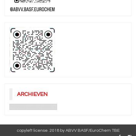
ARCHIEVEN
Archieven
copyleft license. 2018 by ABVV BASF/EuroChem TBE