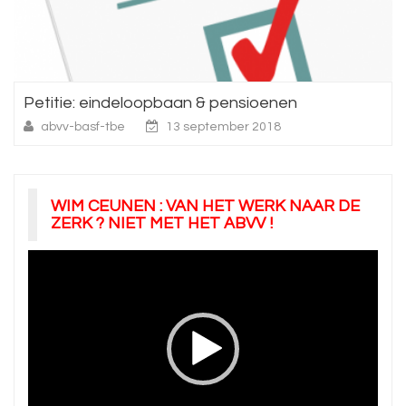
Petitie: eindeloopbaan & pensioenen
abvv-basf-tbe
13 september 2018
WIM CEUNEN : VAN HET WERK NAAR DE
ZERK ? NIET MET HET ABVV !
Videospeler