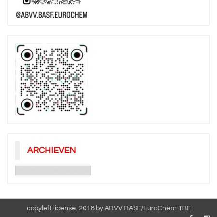
ARCHIEVEN
Archieven
copyleft license. 2018 by ABVV BASF/EuroChem TBE