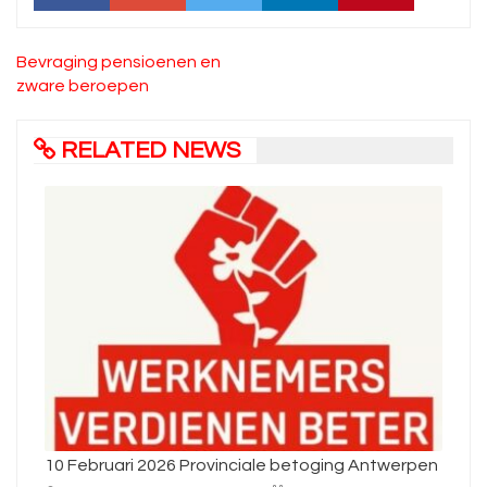
Bericht
Bevraging pensioenen en
navigatie
zware beroepen
RELATED NEWS
10 Februari 2026 Provinciale betoging Antwerpen
Ni