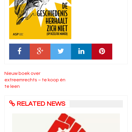
Bericht
Nieuw boek over
navigatie
extreemrechts – te koop én
te leen
RELATED NEWS