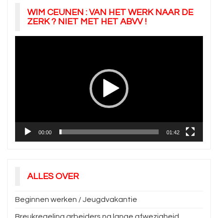
WIM CEUNEN : VAN HET WERK NAAR DE
ZERK ? NIET MET HET ABVV !
Videospeler
00:00
01:42
ALLES OVER
Beginnen werken / Jeugdvakantie
Breukregeling arbeiders na lange afwezigheid