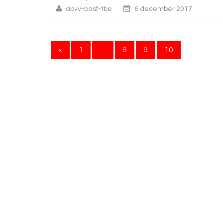
abvv-basf-tbe
6 december 2017
Berichten
«
1
…
8
9
10
paginering