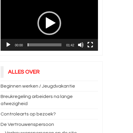
00:00
01:42
ALLES OVER
Beginnen werken / Jeugdvakantie
Breukregeling arbeiders na lange
afwezigheid
Controlearts op bezoek?
De Vertrouwenspersoon
Vertrouwenspersonen op de site