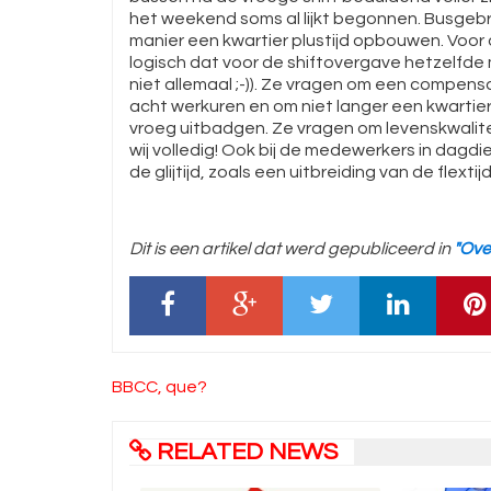
het weekend soms al lijkt begonnen. Busgeb
manier een kwartier plustijd opbouwen. Voor de
logisch dat voor de shiftovergave hetzelfde
niet allemaal ;-)). Ze vragen om een compens
acht werkuren en om niet langer een kwarti
vroeg uitbadgen. Ze vragen om levenskwalit
wij volledig! Ook bij de medewerkers in dagdi
de glijtijd, zoals een uitbreiding van de flexti
Dit is een artikel dat werd gepubliceerd in
"Ove
Bericht
BBCC, que?
navigatie
RELATED NEWS