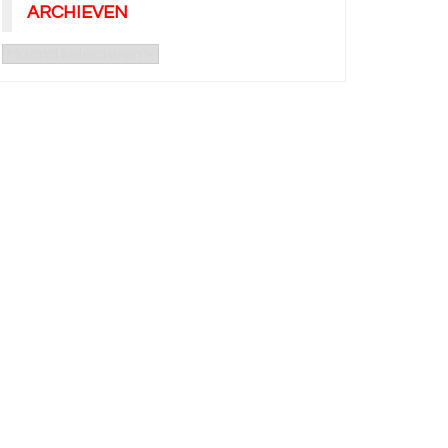
ARCHIEVEN
Archieven
pril: actiedag bij jou in de
31 maart 2025 Algemene
rt
staking!!
bvv-basf/eurochem-tbe
abvv-basf/eurochem-tbe
11 april 2025
27 maart 2025