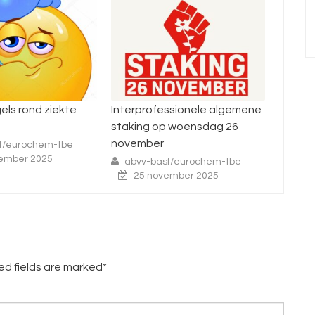
ofessionele algemene
Enquête nacht- en
29 a
 op woensdag 26
ploegenarbeid
buu
er
abvv-basf/eurochem-tbe
a
16 juli 2025
basf/eurochem-tbe
november 2025
red fields are marked*