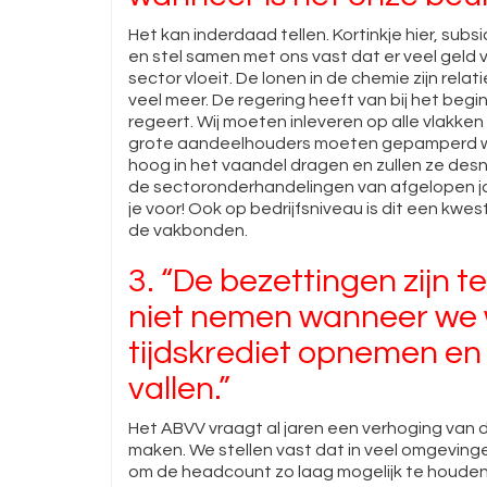
Het kan inderdaad tellen. Kortinkje hier, subsid
en stel samen met ons vast dat er veel geld
sector vloeit. De lonen in de chemie zijn rela
veel meer. De regering heeft van bij het begi
regeert. Wij moeten inleveren op alle vlakken
grote aandeelhouders moeten gepamperd word
hoog in het vaandel dragen en zullen ze des
de sectoronderhandelingen van afgelopen jaa
je voor! Ook op bedrijfsniveau is dit een kw
de vakbonden.
3. “De bezettingen zijn t
niet nemen wanneer we w
tijdskrediet opnemen en
vallen.”
Het ABVV vraagt al jaren een verhoging van d
maken. We stellen vast dat in veel omgevin
om de headcount zo laag mogelijk te houden. 