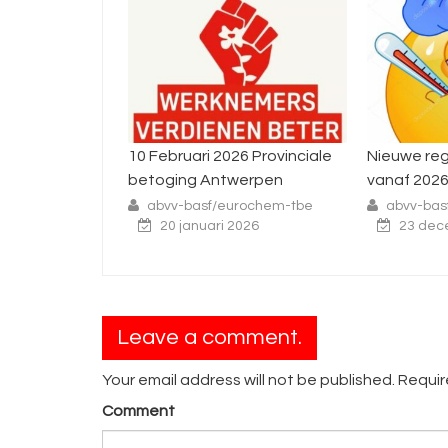
2026 Provinciale
Nieuwe regels rond ziekte
Interpr
ntwerpen
vanaf 2026
staking
novemb
/eurochem-tbe
abvv-basf/eurochem-tbe
ri 2026
23 december 2025
abvv-
25 
Leave a comment.
Your email address will not be published. Requi
Comment