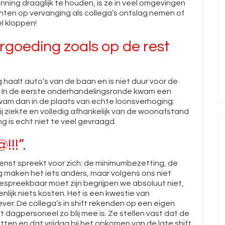
anning draaglijk te houden, is ze in veel omgevingen
hten op vervanging als collega’s ontslag nemen of
el kloppen!
rgoeding zoals op de rest
g haalt auto’s van de baan en is niet duur voor de
ie. In de eerste onderhandelingsronde kwam een
kwam dan in de plaats van echte loonsverhoging:
ij ziekte en volledig afhankelijk van de woonafstand
 is echt niet te veel gevraagd.
!!!”.
gdienst spreekt voor zich: de minimumbezetting, de
g maken het iets anders, maar volgens ons niet
bespreekbaar moet zijn begrijpen we absoluut niet,
nlijk niets kosten. Het is een kwestie van
ver. De collega’s in shift rekenden op een eigen
 dagpersoneel zo blij mee is. Ze stellen vast dat de
tten en dat vrijdag bij het opkomen van de late shift