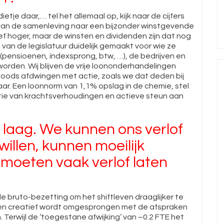
ietje daar,… tel het allemaal op, kijk naar de cijfers
 van de samenleving naar een bijzonder winstgevende
tief hoger, maar de winsten en dividenden zijn dat nog
n van de legislatuur duidelijk gemaakt voor wie ze
 (pensioenen, indexsprong, btw, …), de bedrijven en
en. Wij blijven de vrije loononderhandelingen
noods afdwingen met actie, zoals we dat deden bij
r. Een loonnorm van 1,1% opslag in de chemie, stel
estie van krachtsverhoudingen en actieve steun aan
e laag. We kunnen ons verlof
illen, kunnen moeilijk
 moeten vaak verlof laten
e bruto-bezetting om het shiftleven draaglijker te
gen creatief wordt omgesprongen met de afspraken
Terwijl de ‘toegestane afwijking’ van –0.2 FTE het