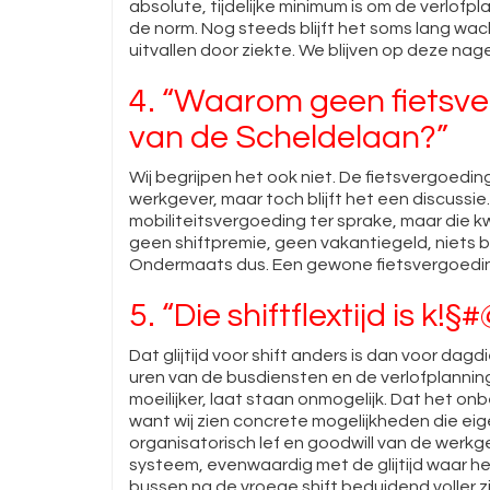
absolute, tijdelijke minimum is om de verlofpl
de norm. Nog steeds blijft het soms lang wac
uitvallen door ziekte. We blijven op deze nag
4. “Waarom geen fietsve
van de Scheldelaan?”
Wij begrijpen het ook niet. De fietsvergoedin
werkgever, maar toch blijft het een discuss
mobiliteitsvergoeding ter sprake, maar die 
geen shiftpremie, geen vakantiegeld, niets b
Ondermaats dus. Een gewone fietsvergoeding
5. “Die shiftflextijd is k!§#@
Dat glijtijd voor shift anders is dan voor da
uren van de busdiensten en de verlofplannin
moeilijker, laat staan onmogelijk. Dat het on
want wij zien concrete mogelijkheden die eige
organisatorisch lef en goodwill van de werkge
systeem, evenwaardig met de glijtijd waar het
bussen na de vroege shift beduidend voller zi