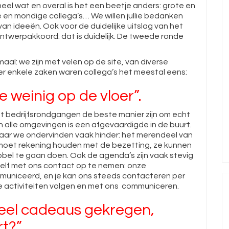
heel wat en overal is het een beetje anders: grote en
le en mondige collega’s… We willen jullie bedanken
an ideeën. Ook voor de duidelijke uitslag van het
twerpakkoord: dat is duidelijk. De tweede ronde
aal: we zijn met velen op de site, van diverse
er enkele zaken waren collega’s het meestal eens:
 weinig op de vloer”.
 dat bedrijfsrondgangen de beste manier zijn om echt
n alle omgevingen is een afgevaardigde in de buurt.
maar we ondervinden vaak hinder: het merendeel van
oet rekening houden met de bezetting, ze kunnen
abbel te gaan doen. Ook de agenda’s zijn vaak stevig
elf met ons contact op te nemen: onze
niceerd, en je kan ons steeds contacteren per
ze activiteiten volgen en met ons communiceren.
veel cadeaus gekregen,
rt?”