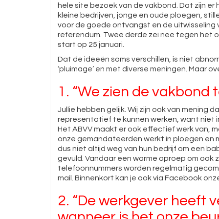
hele site bezoek van de vakbond. Dat zijn er 
kleine bedrijven, jonge en oude ploegen, stil
voor de goede ontvangst en de uitwisseling v
referendum. Twee derde zei nee tegen het on
start op 25 januari.
Dat de ideeën soms verschillen, is niet abnorm
‘pluimage’ en met diverse meningen. Maar ov
1. “We zien de vakbond te
Jullie hebben gelijk. Wij zijn ook van mening
representatief te kunnen werken, want niet i
Het ABVV maakt er ook effectief werk van, 
onze gemandateerden werkt in ploegen en m
dus niet altijd weg van hun bedrijf om een b
gevuld. Vandaar een warme oproep om ook z
telefoonnummers worden regelmatig gecommu
mail. Binnenkort kan je ook via Facebook on
2. “De werkgever heeft 
wanneer is het onze beu