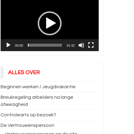
00:00
01:42
ALLES OVER
Beginnen werken / Jeugdvakantie
Breukregeling arbeiders na lange
afwezigheid
Controlearts op bezoek?
De Vertrouwenspersoon
Vertrouwenspersonen op de site