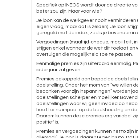
Specifiek op INEOS wordt door de directie 
beter zou zijn. Maar voor wie?
Je loon kan de werkgever nooit verminderen 
eigen vraag, maar dat is zelden). Je loon sti
geregeld met de index, zoals je bovenaan in d
Vergoedingen (maaltijd-cheque, mobiliteit, in
stijgen enkel wanneer de wet dit toelaat e
overtuigen die mogelijkheid toe te passen.
Eenmalige premies zijn uiteraard eenmalig. 
ieder jaar zal geven.
Premies gekoppeld aan bepaalde doelstellinge
doelstelling. Onder het m
om van “we willen 
bedanken voor zijn inspanningen” worden jaa
doelstellingen scherper en moeilijker. Bovendi
doelstellingen waar wij geen invloed op hebb
heeft er nu impact op de boekhouding en de 
Daarom kunnen deze premies erg variabel zijn.
positief is.
Premies en vergoedingen kunnen netto zijn 
allemaal!), je loon is daarentegen bruto. Dat 