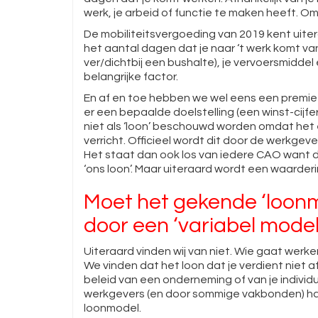
werk, je arbeid of functie te maken heeft. Om 
De mobiliteitsvergoeding van 2019 kent uite
het aantal dagen dat je naar ‘t werk komt van
ver/dichtbij een bushalte), je vervoersmidde
belangrijke factor.
En af en toe hebben we wel eens een premie
er een bepaalde doelstelling (een winst-cijf
niet als ‘loon’ beschouwd worden omdat het 
verricht. Officieel wordt dit door de werkgev
Het staat dan ook los van iedere CAO want 
‘ons loon’. Maar uiteraard wordt een waarderi
Moet het gekende ‘loon
door een ‘variabel mode
Uiteraard vinden wij van niet. Wie gaat werke
We vinden dat het loon dat je verdient niet a
beleid van een onderneming of van je indivi
werkgevers (en door sommige vakbonden) ha
loonmodel.