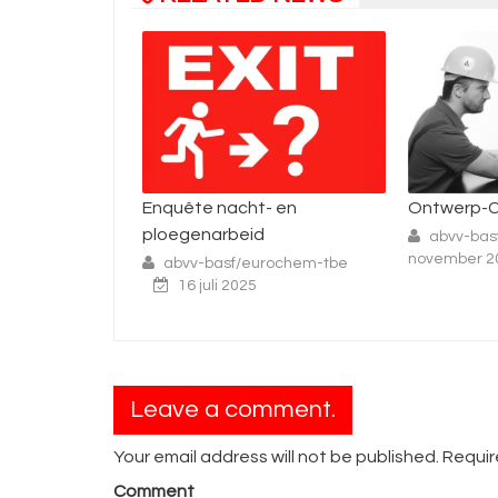
- en
Ontwerp-CAO: een analyse
Stakingsdr
doorbraak 
abvv-basf-tbe
29
november 2021
onderhand
rochem-tbe
abvv-bas
oktober 202
Leave a comment.
Your email address will not be published. Requi
Comment