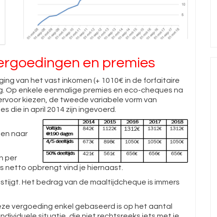
vergoedingen en premies
ging van het vast inkomen (+ 1010€ in de forfaitaire
ng. Op enkele eenmalige premies en eco-cheques na
hiervoor kiezen, de tweede variabele vorm van
s die in april 2014 zijn ingevoerd.
gen naar
n per
ks netto opbrengt vind je hiernaast.
stijgt. Het bedrag van de maaltijdcheque is immers
deze vergoeding enkel gebaseerd is op het aantal
ndividuele situatie, die niet rechtsreeks iets met je