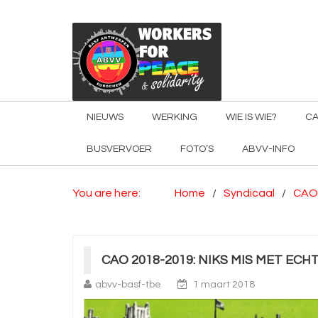
NIEUWS
WERKING
WIE IS WIE?
CA
BUSVERVOER
FOTO’S
ABVV-INFO
You are here:
Home
Syndicaal
CAO
CAO 2018-2019: NIKS MIS MET ECH
abvv-basf-tbe
1 maart 2018