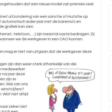
voorgehouden dat een nieuw model van premies veel
(met uitzondering van een sanctie of mutatie op
jgt automatisch ieder jaar met de barema’s en
e grafiek kan zien.
ternet, telefoon, …) zijn meestal vaste bedragen. Zij
n wanneer we de werkgever in een CAO kunnen
Men mag er niet van uitgaan dat de werkgever deze
n zijn dan weer sterk afhankelijk van die
de medewerker
r na jaar deze
en zijn er
en. Wie van ons
winstcijfers?
 Wat niet altijd
(maar zeker niet
is toch een