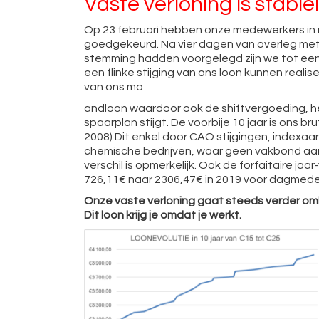
Vaste verloning is stabi
Op 23 februari hebben onze medewerkers in
goedgekeurd. Na vier dagen van overleg met
stemming hadden voorgelegd zijn we tot ee
een flinke stijging van ons loon kunnen reali
van ons ma
andloon waardoor ook de shiftvergoeding, h
spaarplan stijgt. De voorbije 10 jaar is ons 
2008) Dit enkel door CAO stijgingen, indexaa
chemische bedrijven, waar geen vakbond aan
verschil is opmerkelijk. Ook de forfaitaire ja
726,11€ naar 2306,47€ in 2019 voor dagmed
Onze vaste verloning gaat steeds verder omh
Dit loon krijg je omdat je werkt.