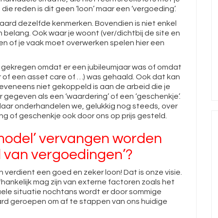
die reden is dit geen ‘loon’ maar een ‘vergoeding’.
raard dezelfde kenmerken. Bovendien is niet enkel
 belang. Ook waar je woont (ver/dichtbij de site en
l en of je vaak moet overwerken spelen hier een
 gekregen omdat er een jubileumjaar was of omdat
er of een asset care of …) was gehaald. Ook dat kan
eveneens niet gekoppeld is aan de arbeid die je
er gegeven als een ‘waardering’ of een ‘geschenkje’.
daar onderhandelen we, gelukkig nog steeds, over
ng of geschenkje ook door ons op prijs gesteld.
model’ vervangen worden
l van vergoedingen’?
n verdient een goed en zeker loon! Dat is onze visie.
fhankelijk mag zijn van externe factoren zoals het
duele situatie nochtans wordt er door sommige
rd geroepen om af te stappen van ons huidige