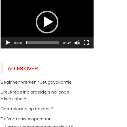
00:00
01:42
ALLES OVER
Beginnen werken / Jeugdvakantie
Breukregeling arbeiders na lange
afwezigheid
Controlearts op bezoek?
De Vertrouwenspersoon
Vertrouwenspersonen op de site