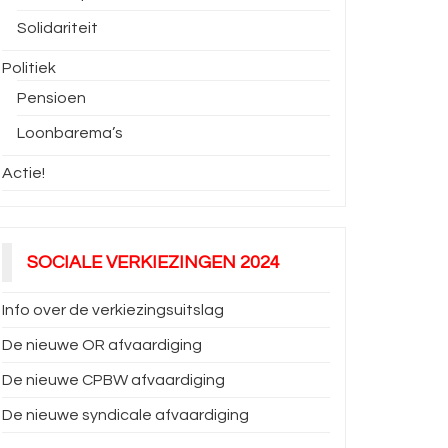
Solidariteit
Politiek
Pensioen
Loonbarema’s
Actie!
SOCIALE VERKIEZINGEN 2024
Info over de verkiezingsuitslag
e
Ma 29/3: Nationale Staking
Do 25/2: Actie en stak
De nieuwe OR afvaardiging
ABVV – ACV
gemeenschappelijk
De nieuwe CPBW afvaardiging
vakbondsfront
il
abvv-basf-tbe
19 maart
2021
De nieuwe syndicale afvaardiging
abvv-basf-tbe
februari 2021