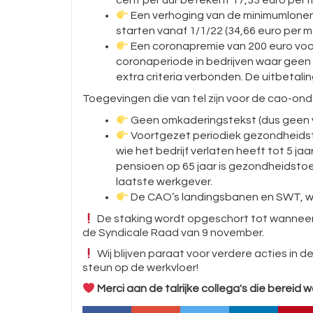
cent per uur betekent 17,33 euro per
Een verhoging van de minimumlonen
starten vanaf 1/1/22 (34,66 euro per 
Een coronapremie van 200 euro voo
coronaperiode in bedrijven waar geen 
extra criteria verbonden. De uitbetali
Toegevingen die van tel zijn voor de cao-on
Geen omkaderingstekst (dus geen ve
Voortgezet periodiek gezondheidst
wie het bedrijf verlaten heeft tot 5 ja
pensioen op 65 jaar is gezondheidstoez
laatste werkgever.
De CAO’s landingsbanen en SWT, w
De staking wordt opgeschort tot wanneer
de Syndicale Raad van 9 november.
Wij blijven paraat voor verdere acties in 
steun op de werkvloer!
Merci aan de talrijke collega's die bereid 