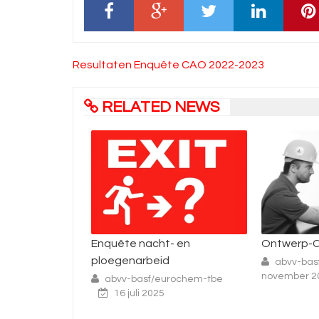
Bericht
Resultaten Enquête CAO 2022-2023
navigatie
RELATED NEWS
nquête nacht- en
Ontwerp-CAO: een analyse
loegenarbeid
abvv-basf-tbe
29
november 2021
abvv-basf/eurochem-tbe
16 juli 2025