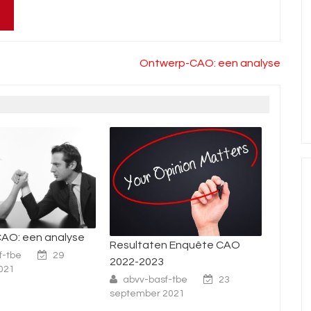
Ontwerp-CAO: een analyse
Nationale Staking toond
Resultaten Enquête CAO
onze kracht
2022-2023
abvv-basf-tbe
1 apr
abvv-basf-tbe
23
2021
september 2021