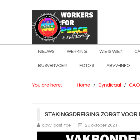
NIEUWS
WERKING
WIE IS WIE?
CA
BUSVERVOER
FOTO’S
ABVV-INFO
You are here:
Home
Syndicaal
CAO
STAKINGSDREIGING ZORGT VOOR
abvv-basf-tbe
26 oktober 2021