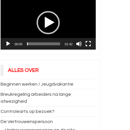
00:00
01:42
ALLES OVER
Beginnen werken / Jeugdvakantie
Breukregeling arbeiders na lange
afwezigheid
Controlearts op bezoek?
De Vertrouwenspersoon
Vertrouwenspersonen op de site