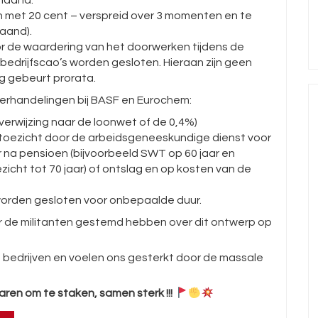
 maand.
 met 20 cent – verspreid over 3 momenten en te
maand).
r de waardering van het doorwerken tijdens de
bedrijfscao’s worden gesloten. Hieraan zijn geen
ng gebeurt prorata.
derhandelingen bij BASF en Eurochem:
rwijzing naar de loonwet of de 0,4%)
oezicht door de arbeidsgeneeskundige dienst voor
ar na pensioen (bijvoorbeeld SWT op 60 jaar en
icht tot 70 jaar) of ontslag en op kosten van de
orden gesloten voor onbepaalde duur.
 de militanten gestemd hebben over dit ontwerp op
de bedrijven en voelen ons gesterkt door de massale
waren om te staken, samen sterk !!!