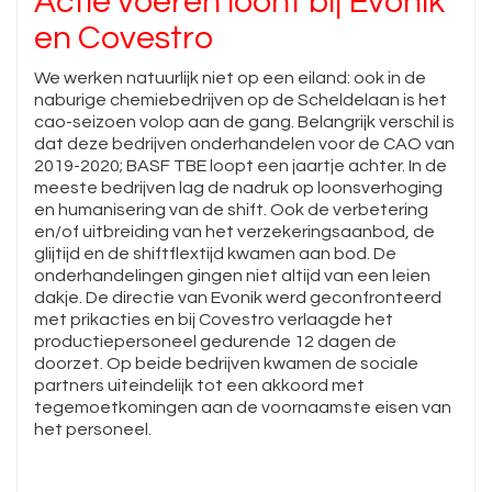
Actie voeren loont bij Evonik
en Covestro
We werken natuurlijk niet op een eiland: ook in de
naburige chemiebedrijven op de Scheldelaan is het
cao-seizoen volop aan de gang. Belangrijk verschil is
dat deze bedrijven onderhandelen voor de CAO van
2019-2020; BASF TBE loopt een jaartje achter. In de
meeste bedrijven lag de nadruk op loonsverhoging
en humanisering van de shift. Ook de verbetering
en/of uitbreiding van het verzekeringsaanbod, de
glijtijd en de shiftflextijd kwamen aan bod. De
onderhandelingen gingen niet altijd van een leien
dakje. De directie van Evonik werd geconfronteerd
met prikacties en bij Covestro verlaagde het
productiepersoneel gedurende 12 dagen de
doorzet. Op beide bedrijven kwamen de sociale
partners uiteindelijk tot een akkoord met
tegemoetkomingen aan de voornaamste eisen van
het personeel.