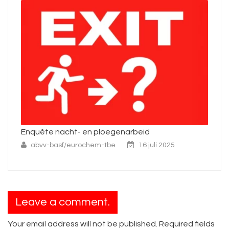
id
Ontwerp-CAO: een analyse
6 juli 2025
abvv-basf-tbe
29 november 2021
Leave a comment.
Your email address will not be published. Required fields