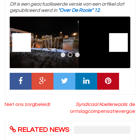
Dit is een geactualiseerde versie van een artikel dat
gepubliceerd werd in
"Over De Rooie" 12
.
Bericht
Niet ons zorgbeleid!
Syndicaal Koeterwaals
: de
navigatie
ontslagcompensatievergoedi
RELATED NEWS