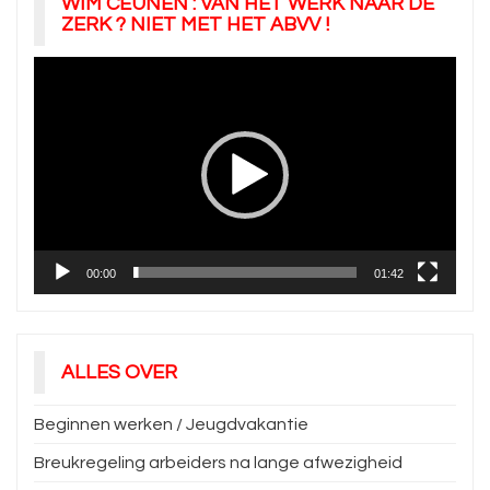
WIM CEUNEN : VAN HET WERK NAAR DE
ZERK ? NIET MET HET ABVV !
Videospeler
00:00
01:42
ALLES OVER
Beginnen werken / Jeugdvakantie
Breukregeling arbeiders na lange afwezigheid