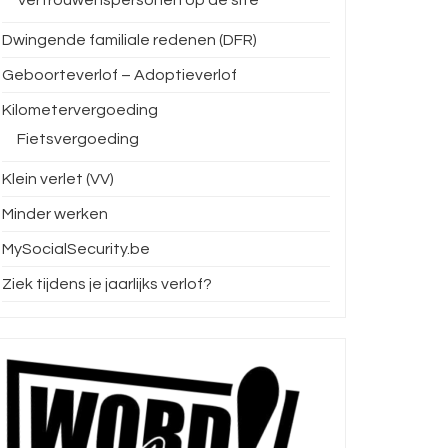
Dwingende familiale redenen (DFR)
Geboorteverlof – Adoptieverlof
e betoging dinsdag
Enquête nacht- en
29 ap
Kilometervergoeding
er
ploegenarbeid
buur
Fietsvergoeding
asf/eurochem-tbe
abvv-basf/eurochem-tbe
ab
ober 2025
16 juli 2025
Klein verlet (VV)
Minder werken
MySocialSecurity.be
Ziek tijdens je jaarlijks verlof?