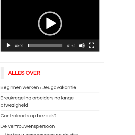
00:00
01:42
ALLES OVER
Beginnen werken / Jeugdvakantie
Breukregeling arbeiders na lange
afwezigheid
Controlearts op bezoek?
De Vertrouwenspersoon
Vertrouwenspersonen op de site