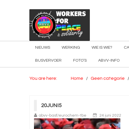
NIEUWS
WERKING
WIE IS WIE?
CA
BUSVERVOER
FOTO’S
ABVV-INFO
You are here:
Home
Geen categorie
20JUNI5
abvv-basf/eurochem-tbe
24 juni 2022