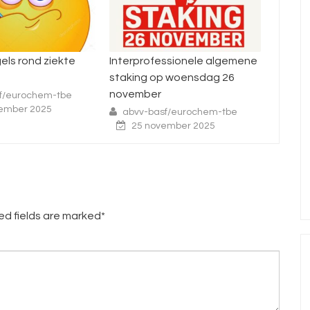
s rond ziekte
Interprofessionele algemene
National
staking op woensdag 26
14 oktob
november
eurochem-tbe
abvv-b
ber 2025
6 okt
abvv-basf/eurochem-tbe
25 november 2025
red fields are marked*