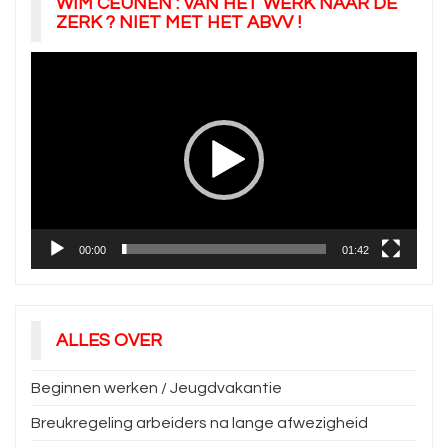
WIM CEUNEN : VAN HET WERK NAAR DE
ZERK ? NIET MET HET ABVV !
Videospeler
00:00
01:42
ALLES OVER
Beginnen werken / Jeugdvakantie
Breukregeling arbeiders na lange afwezigheid