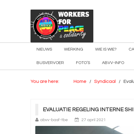
NIEUWS
WERKING
WIE IS WIE?
CA
BUSVERVOER
FOTO’S
ABVV-INFO
You are here:
Home
Syndicaal
Eval
EVALUATIE REGELING INTERNE SH
abvv-basf-tbe
27 april 2021