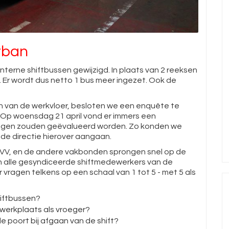
rban
nterne shiftbussen gewijzigd. In plaats van 2 reeksen
es. Er wordt dus netto 1 bus meer ingezet. Ook de
 van de werkvloer, besloten we een enquête te
 Op woensdag 21 april vond er immers een
igingen zouden geëvalueerd worden. Zo konden we
de directie hierover aangaan.
BVV, en de andere vakbonden sprongen snel op de
n alle gesyndiceerde shiftmedewerkers van de
r vragen telkens op een schaal van 1 tot 5 - met 5 als
hiftbussen?
 werkplaats als vroeger?
e poort bij afgaan van de shift?