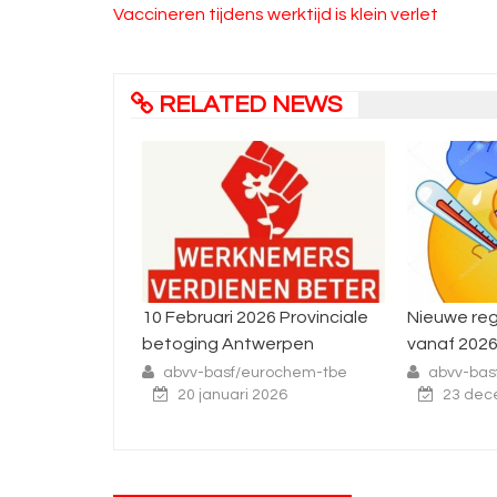
Bericht
Vaccineren tijdens werktijd is klein verlet
navigatie
RELATED NEWS
i 2026 Provinciale
Nieuwe regels rond ziekte
Inter
 Antwerpen
vanaf 2026
staki
nove
sf/eurochem-tbe
abvv-basf/eurochem-tbe
uari 2026
23 december 2025
abv
2