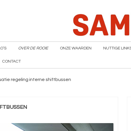
O’S
OVER DE ROOIE
ONZE WAARDEN
NUTTIGE LINK
CONTACT
uatie regeling interne shiftbussen
IFTBUSSEN