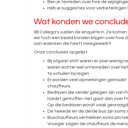
Ben je tevreden over hoe de wijzigi
Heb je suggesties voor verbeteringen
Wat konden we conclude
98 Collega's vulden de enquête in. Ze komen 
we toch een beeld konden krijgen over hoe 
aan iedereen die heeft meegewerkt!
Onze conclusies opgelijst:
Bij afgaan shift waren er zeer weinig
waren echter wel ontevreden over het
te schuilen bij regen.
Er worden veel opmerkingen gemaakt ov
chauffeurs.
Bedrijven die verder gelegen zijn van Po
hardst getroffen. Het gaat dan over P
Op die bedrijven wordt vaak gevraagd
De tweede en de derde bus zijn soms 
Buschauffeurs vertrekken soms plotsel
Vroeger zagen de chauffeurs de men