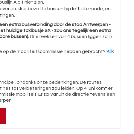
lijn A dit niet zien.
ver drukker bezette bussen bij de 1-ste ronde, en
tingen.
en extra busverbinding door de stad Antwerpen -
et huidige taxibusje SX - zou ons tegelijk een extra
bare bussen).
Drie reeksen van 4 bussen liggen zo in
e we op de mobiliteitscommissie hebben gebracht?
Klik
-principe", ondanks onze bedenkingen. De routes
 het tot verbeteringen zou leiden. Op 4 juni komt er
issie mobiliteit. Er zal vanuit de directie tevens een
erpen.