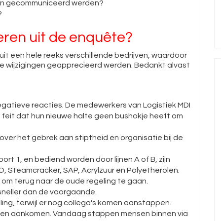
ngen gecommuniceerd werden?
?
ren uit de enquête?
uit een hele reeks verschillende bedrijven, waardoor
de wijzigingen geapprecieerd werden. Bedankt alvast
 negatieve reacties. De medewerkers van Logistiek MDI
 feit dat hun nieuwe halte geen bushokje heeft om
er het gebrek aan stiptheid en organisatie bij de
ort 1, en bediend worden door lijnen A of B, zijn
O, Steamcracker, SAP, Acrylzuur en Polyetherolen.
 om terug naar de oude regeling te gaan.
sneller dan de voorgaande.
ing, terwijl er nog collega's komen aanstappen.
sen aankomen. Vandaag stappen mensen binnen via