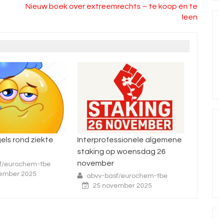
Nieuw boek over extreemrechts – te koop én te
leen
professionele algemene
Enquête nacht- en
2
ng op woensdag 26
ploegenarbeid
b
mber
abvv-basf/eurochem-tbe
16 juli 2025
v-basf/eurochem-tbe
5 november 2025