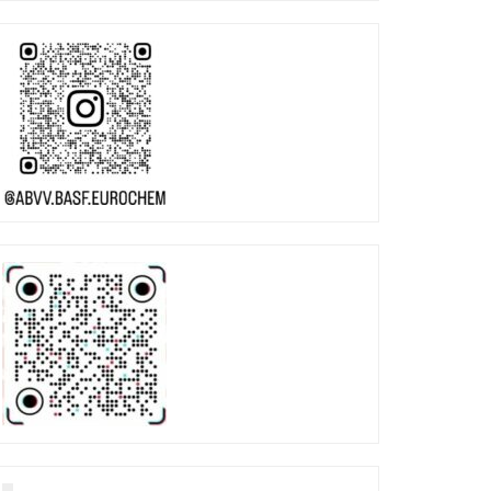
9 april: actiedag bij jou in de
31 maart 2025 Algemene
uurt
staking!!
abvv-basf/eurochem-tbe
abvv-basf/eurochem-tbe
11 april 2025
27 maart 2025