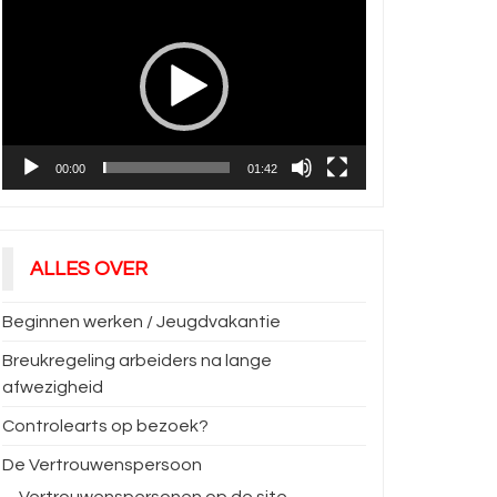
00:00
01:42
ALLES OVER
Beginnen werken / Jeugdvakantie
Breukregeling arbeiders na lange
afwezigheid
Controlearts op bezoek?
De Vertrouwenspersoon
Vertrouwenspersonen op de site