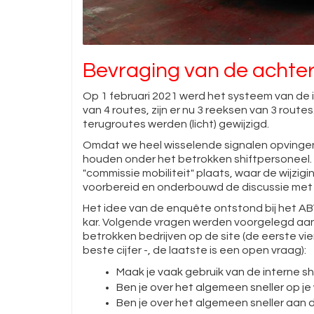
Bevraging van de achte
Op 1 februari 2021 werd het systeem van de i
van 4 routes, zijn er nu 3 reeksen van 3 rout
terugroutes werden (licht) gewijzigd.
Omdat we heel wisselende signalen opvingen
houden onder het betrokken shiftpersoneel.
"commissie mobiliteit" plaats, waar de wijz
voorbereid en onderbouwd de discussie met 
Het idee van de enquête ontstond bij het A
kar. Volgende vragen werden voorgelegd aa
betrokken bedrijven op de site (de eerste vie
beste cijfer -, de laatste is een open vraag):
Maak je vaak gebruik van de interne s
Ben je over het algemeen sneller op je
Ben je over het algemeen sneller aan d