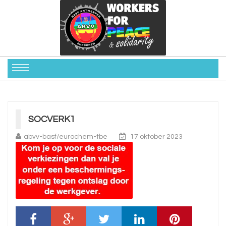
SOCVERK1
abvv-basf/eurochem-tbe
17 oktober 2023