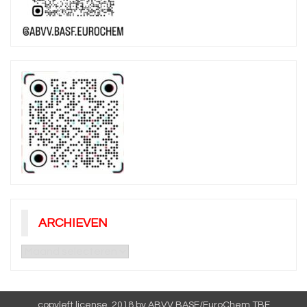
ARCHIEVEN
Archieven
copyleft license. 2018 by ABVV BASF/EuroChem TBE