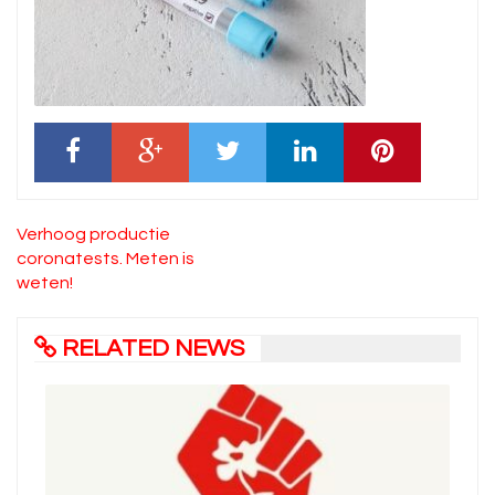
Bericht
Verhoog productie
navigatie
coronatests. Meten is
weten!
RELATED NEWS