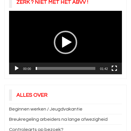
ZERK ? NIET MET HET ABVV !
Videospeler
00:00
01:42
ALLES OVER
Beginnen werken / Jeugdvakantie
Breukregeling arbeiders na lange afwezigheid
Controlearts op bezoek?