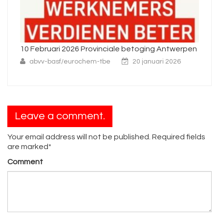
Antwerpen
Interprofessionele algemene staking op
woensdag 26 november
 2026
abvv-basf/eurochem-tbe
25 november 2025
Leave a comment.
Your email address will not be published. Required fields
are marked*
Comment