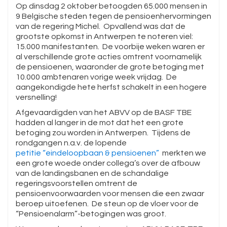
Op dinsdag 2 oktober betoogden 65.000 mensen in
9 Belgische steden tegen de pensioenhervormingen
van de regering Michel. Opvallend was dat de
grootste opkomst in Antwerpen te noteren viel:
15.000 manifestanten. De voorbije weken waren er
al verschillende grote acties omtrent voornamelijk
de pensioenen, waaronder de grote betoging met
10.000 ambtenaren vorige week vrijdag. De
aangekondigde hete herfst schakelt in een hogere
versnelling!
Afgevaardigden van het ABVV op de BASF TBE
hadden al langer in de mot dat het een grote
betoging zou worden in Antwerpen. Tijdens de
rondgangen n.a.v. de lopende
petitie “eindeloopbaan & pensioenen”
merkten we
een grote woede onder collega’s over de afbouw
van de landingsbanen en de schandalige
regeringsvoorstellen omtrent de
pensioenvoorwaarden voor mensen die een zwaar
beroep uitoefenen. De steun op de vloer voor de
“Pensioenalarm”-betogingen was groot.