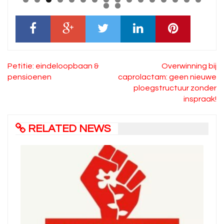
Bericht
Petitie: eindeloopbaan &
Overwinning bij
navigatie
pensioenen
caprolactam: geen nieuwe
ploegstructuur zonder
inspraak!
RELATED NEWS