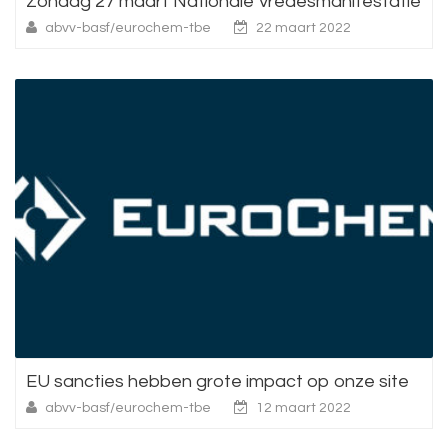
Zondag 27 maart Nationale Vredesmanifestatie
abvv-basf/eurochem-tbe
22 maart 2022
EU sancties hebben grote impact op onze site
abvv-basf/eurochem-tbe
12 maart 2022