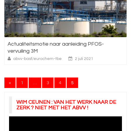
Actualiteitsmotie naar aanleiding PFOS-
vervuiling 3M
abvv-basf/eurochem-tbe
2 juli 2021
Berichten
«
1
…
3
4
5
paginering
WIM CEUNEN : VAN HET WERK NAAR DE
ZERK ? NIET MET HET ABVV !
Videospeler