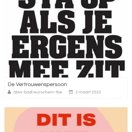
De Vertrouwenspersoon
abvv-basf/eurochem-tbe
2 maart 2022