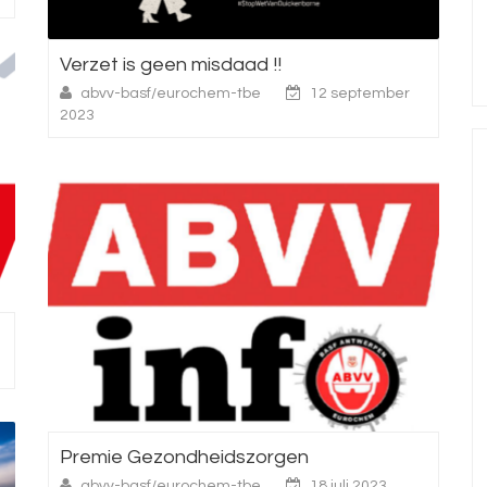
Verzet is geen misdaad !!
abvv-basf/eurochem-tbe
12 september
2023
Premie Gezondheidszorgen
abvv-basf/eurochem-tbe
18 juli 2023