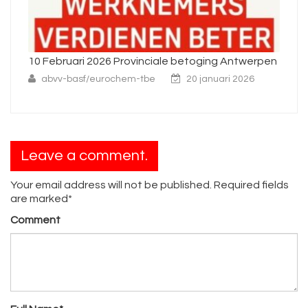
ing Antwerpen
Interprofessionele algemene staking op
woensdag 26 november
nuari 2026
abvv-basf/eurochem-tbe
25 november 2
Leave a comment.
Your email address will not be published. Required fields
are marked*
Comment