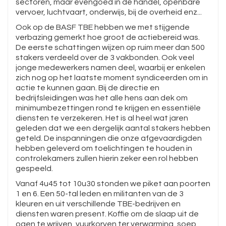
sectoren, maar evengoed in de handel, openbare
vervoer, luchtvaart, onderwijs, bij de overheid enz...
Ook op de BASF TBE hebben we met stijgende
verbazing gemerkt hoe groot de actiebereid was.
De eerste schattingen wijzen op ruim meer dan 500
stakers verdeeld over de 3 vakbonden. Ook veel
jonge medewerkers namen deel, waarbij er enkelen
zich nog op het laatste moment syndiceerden om in
actie te kunnen gaan. Bij de directie en
bedrijfsleidingen was het alle hens aan dek om
minimumbezettingen rond te krijgen en essentiële
diensten te verzekeren. Het is al heel wat jaren
geleden dat we een dergelijk aantal stakers hebben
geteld. De inspanningen die onze afgevaardigden
hebben geleverd om toelichtingen te houden in
controlekamers zullen hierin zeker een rol hebben
gespeeld.
Vanaf 4u45 tot 10u30 stonden we piket aan poorten
1 en 6. Een 50-tal leden en militanten van de 3
kleuren en uit verschillende TBE-bedrijven en
diensten waren present. Koffie om de slaap uit de
ogen te wrijven, vuurkorven ter verwarming, soep,