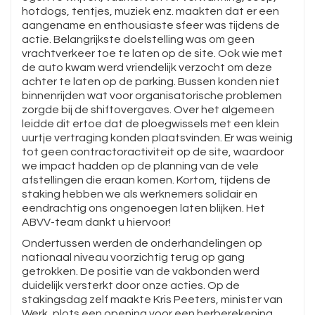
hotdogs, tentjes, muziek enz. maakten dat er een
aangename en enthousiaste sfeer was tijdens de
actie. Belangrijkste doelstelling was om geen
vrachtverkeer toe te laten op de site. Ook wie met
de auto kwam werd vriendelijk verzocht om deze
achter te laten op de parking. Bussen konden niet
binnenrijden wat voor organisatorische problemen
zorgde bij de shiftovergaves. Over het algemeen
leidde dit ertoe dat de ploegwissels met een klein
uurtje vertraging konden plaatsvinden. Er was weinig
tot geen contractoractiviteit op de site, waardoor
we impact hadden op de planning van de vele
afstellingen die eraan komen. Kortom, tijdens de
staking hebben we als werknemers solidair en
eendrachtig ons ongenoegen laten blijken. Het
ABVV-team dankt u hiervoor!
Ondertussen werden de onderhandelingen op
nationaal niveau voorzichtig terug op gang
getrokken. De positie van de vakbonden werd
duidelijk versterkt door onze acties. Op de
stakingsdag zelf maakte Kris Peeters, minister van
Werk, plots een opening voor een herberekening