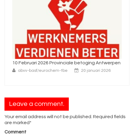
ging Antwerpen
Interprofessionele algemene staking op
woensdag 26 november
anuari 2026
abvv-basf/eurochem-tbe
25 november 
Leave a comment.
Your email address will not be published. Required fields
are marked*
Comment