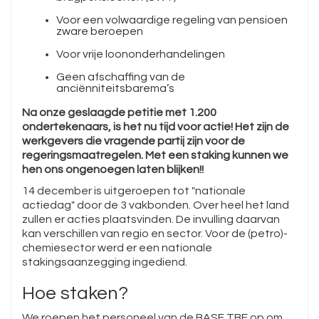
Voor een volwaardige regeling van pensioen
zware beroepen
Voor vrije loononderhandelingen
Geen afschaffing van de
anciënniteitsbarema’s
Na onze geslaagde petitie met 1.200
ondertekenaars, is het nu tijd voor actie! Het zijn de
werkgevers die vragende partij zijn voor de
regeringsmaatregelen. Met een staking kunnen we
hen ons ongenoegen laten blijken!!
14 december is uitgeroepen tot "nationale
actiedag" door de 3 vakbonden. Over heel het land
zullen er acties plaatsvinden. De invulling daarvan
kan verschillen van regio en sector. Voor de (petro)-
chemiesector werd er een nationale
stakingsaanzegging ingediend.
Hoe staken?
We roepen het personeel van de BASF TBE op om