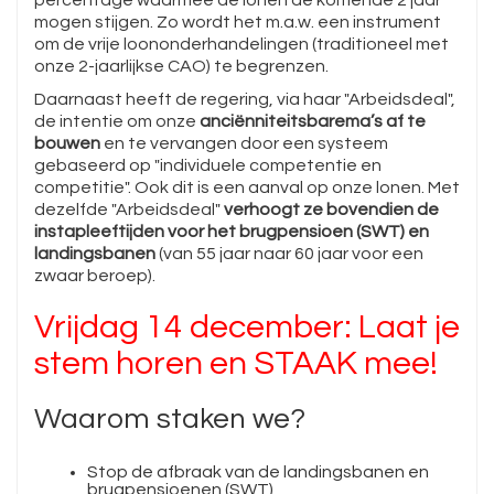
percentage waarmee de lonen de komende 2 jaar
mogen stijgen. Zo wordt het m.a.w. een instrument
om de vrije loononderhandelingen (traditioneel met
onze 2-jaarlijkse CAO) te begrenzen.
Daarnaast heeft de regering, via haar "Arbeidsdeal",
de intentie om onze
anciënniteitsbarema’s af te
bouwen
en te vervangen door een systeem
gebaseerd op "individuele competentie en
competitie". Ook dit is een aanval op onze lonen. Met
dezelfde "Arbeidsdeal"
verhoogt ze bovendien de
instapleeftijden voor het brugpensioen (SWT) en
landingsbanen
(van 55 jaar naar 60 jaar voor een
zwaar beroep).
Vrijdag 14 december: Laat je
stem horen en STAAK mee!
Waarom staken we?
Stop de afbraak van de landingsbanen en
brugpensioenen (SWT)